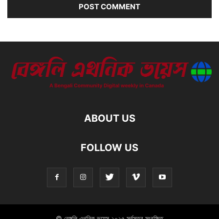
ABOUT US
FOLLOW US
© বেঙ্গলি এথনিক ভয়েস ২০২৫ সর্বসত্ব সংরক্ষিত