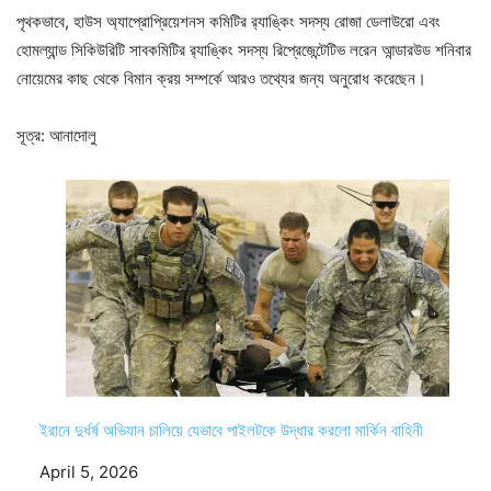
পৃথকভাবে, হাউস অ্যাপ্রোপ্রিয়েশনস কমিটির র‍্যাঙ্কিং সদস্য রোজা ডেলাউরো এবং
হোমল্যান্ড সিকিউরিটি সাবকমিটির র‍্যাঙ্কিং সদস্য রিপ্রেজেন্টেটিভ লরেন আন্ডারউড শনিবার
নোয়েমের কাছ থেকে বিমান ক্রয় সম্পর্কে আরও তথ্যের জন্য অনুরোধ করেছেন।
সূত্র: আনাদোলু
ইরানে দুর্ধর্ষ অভিযান চালিয়ে যেভাবে পাইলটকে উদ্ধার করলো মার্কিন বাহিনী
Date
April 5, 2026