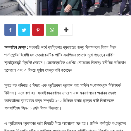
অনলাইন ডেস্ক :
সরকারি অর্থে ব্যক্তিগত ব্যবহারের জন্য বিলাসবহুল বিমান কিনে
পার্লামেন্টের বিরোধী দল ডেমোক্রেটিক পার্টির এমপিদের তোপের মুখে পড়েছেন মার্কিন
স্বরাষ্ট্রমন্ত্রী ক্রিস্টি নোয়েম। ডেমোক্রেটিক এমপিরা নোয়েমের বিরুদ্ধে দুর্নীতির অভিযোগ
তুলেছেন এবং এ বিষয়ে পূর্ণাঙ্গ তদন্ত দাবি করেছেন।
মূলত গত শনিবার এ বিষয়ে এক প্রতিবেদন প্রকাশ করে মার্কিন সংবাদমাধ্যম নিউইয়র্ক
টাইমস। এতে বলা হয়, স্বরাষ্ট্রমন্ত্রণালয় নোয়েম এবং মন্ত্রণালয়ের অনান্য জ্যেষ্ঠ
কর্মকর্তাদের ব্যবহারের জন্য সম্প্রতি ১৭২ মিলিয়ন ডলার মূল্যের দু’টি বিলাসবহুল
গালফস্ট্রিম জি৭০০ জেট বিমান কিনেছে।
এ প্রতিবেদন প্রকাশের পরই বিষয়টি নিয়ে আলোচনা শুরু হয়। মার্কিন পার্লামেন্ট কংগ্রেসের
উচ্চকক্ষ সিনেটের ধর্মীয় ও জাতিগত সংখ্যালঘু বিষয়ক কমিটির প্রধান সিনেটর চাক শুমার