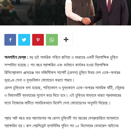
অনলাইন ডেস্ক :
বড় দুই সামরিক শক্তি রাশিয়া ও ভারতের একটি দ্বিপাক্ষিক চুক্তি
সম্পাদিত হয়েছে। গত বছর স্বাক্ষরিত এবং বর্তমানে কার্যকর হওয়া দ্বিপাক্ষিক
রিসিপ্রোকাল এক্সচেঞ্জ অব লজিস্টিকস সাপোর্ট (রেলস) চুক্তি উভয় দেশ একে-অপরের
ভূখণ্ডে সেনা ও যুদ্ধবিমান মোতায়েন করতে পারবে।
রেলস চুক্তিকে বলা হয়েছে, শান্তিকাল ও যুদ্ধকালে একে-অপরের সামরিক ঘাঁটি, নৌবন্দর
ও বিমানঘাঁটি ব্যবহারের সুযোগ করে দিতে হবে। এই চুক্তির মাধ্যমে ভারত প্রথমবারের
মতো নিজেদের মাটিতে সাময়িকভাবে বিদেশি সেনা মোতায়েনের অনুমতি দিয়েছে।
প্রায় আট বছর ধরে আলোচনার পর রেলস চুক্তিটি গত বছরের ফেব্রুয়ারিতে মস্কোতে
স্বাক্ষরিত হয়। রুশ প্রেসিডেন্ট ভ্লাদিমির পুতিন গত ১৫ ডিসেম্বর ফেডারেল আইনের