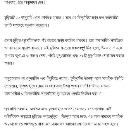
আওতায় এতে অনুমোদন দেন।
চুক্তিটি ১২ জানুয়ারি থেকে কার্যকর হয়েছে। তবে এর বিস্তারিত তথ্য রুশ কর্মকর্তারা
চলতি সপ্তাহে প্রকাশ করেছেন।
রেলস চুক্তি প্রাথমিকভাবে পাঁচ বছরের জন্য কার্যকর থাকবে। তবে পারস্পরিক সম্মতিতে
তা নবায়নের সুযোগ রয়েছে। এই চুক্তির সবচেয়ে গুরুত্বপূর্ণ দিক হলো, উভয় দেশ একে
অপরের ভূখণ্ডে ৩ হাজার সেনা, পাঁচটি যুদ্ধজাহাজ এবং ১০টি যুদ্ধবিমান মোতায়েন করতে
পারবে।
অনুমোদনের পর ক্রেমলিন এক বিবৃতিতে জানায়, ‘চুক্তিটির উদ্দেশ্য হলো সামরিক ইউনিট
মোতায়েন, যুদ্ধজাহাজের বন্দর ব্যবহার এবং উভয় পক্ষের সামরিক বিমানের জন্য
আকাশসীমা ও বিমানঘাঁটির অবকাঠামো ব্যবহারের পদ্ধতি নির্ধারণ করা।’
জ্বালানি সরবরাহ, মেরামত এবং যুদ্ধজাহাজ ও বিমানের জন্য রসদ প্রদানও এই
লজিস্টিকস সহায়তা চুক্তির অন্তর্ভুক্ত। বিশ্লেষকদের মতে, এর ফলে ভারতের সামরিক
ভাণ্ডারের বড় অংশজুড়ে থাকা রুশ অস্ত্র ও সরঞ্জামের রক্ষণাবেক্ষণ আরও সহজ হবে।