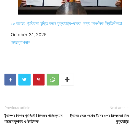
১০ বছরের প্রতিরক্ষা চুক্তি করল যুক্তরাষ্ট্র-ভারত, লক্ষ্য আঞ্চলিক স্থিতিশীলতা
Date
October 31, 2025
In relation to
ইন্টারন্যাশনাল
Previous article
Next article
ট্রাম্পের বিশেষ প্রতিনিধি হিসেবে পাকিস্তানে
ইরানের তেল কেনায় চীনের ওপর নিষেধাজ্ঞা দিল
যাচ্ছেন কুশনার ও উইটকফ
যুক্তরাষ্ট্র