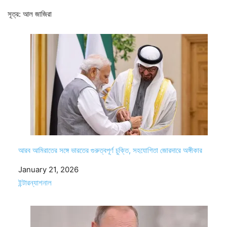
সূত্র: আল জাজিরা
আরব আমিরাতের সঙ্গে ভারতের গুরুত্বপূর্ণ চুক্তি, সহযোগিতা জোরদারে অঙ্গীকার
Date
January 21, 2026
In relation to
ইন্টারন্যাশনাল