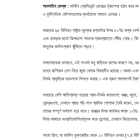
অনলাইন ডেস্ক :
মার্কিন প্রেসিডেন্ট ডোনাল্ড ট্রাম্পের হঠাৎ ক
ও কূটনৈতিক কৌশলগুলোর ব্যর্থতাকে সামনে এনেছে।
ভারতের ৬৫ বিলিয়ন পাউন্ড মূল্যের রপ্তানির উপর ৫০% শুল্ক দেশটির
এবং চামড়ার মতো শিল্পগুলো পতনের দ্বারপ্রান্তে পৌঁছে গেছে। বি
মানুষের কর্মসংস্থান ঝুঁকিতে পড়বে।
সমালোচকরা বলছেন, এই সংকট শুধু বাহ্যিক চাপের কারণে নয়, ব
মধ্যে রাশিয়ার তেল নিয়ে জুয়া খেলার বিষয়টিও রয়েছে। ভারত এখ
নির্ভর প্রবৃদ্ধির মডেলকে বিপন্ন করছে। এক দ্রুত পদক্ষেপেই ট্
সবচেয়ে বেশি ক্ষতিগ্রস্ত হয়েছে শ্রম-নির্ভর খাতগুলো: বস্ত্র, জুত
কেন্দ্রগুলো, যেখানে প্রায় পাঁচ লাখ শ্রমিক পোশাক তৈরি করেন, স
তাদের সম্পূর্ণ সর্বনাশ হয়ে যাবে। বস্ত্রের উপর কার্যকর শুল্ক 
বিশ্ব বাজারে অপ্রতিযোগিতামূলক করে তুলেছে, যেখানে ভিয়েতনাম,
গহনা শিল্প, যা মার্কিন যুক্তরাষ্ট্র থেকে ১০ বিলিয়ন ডলার (৭.