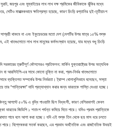
াট, জয়পুর এবং মুম্বাইয়ের লাখ লাখ দক্ষ শ্রমিকের জীবিকাকে ঝুঁকির মধ্যে
রে, সেটিও মারাত্মকভাবে ক্ষতিগ্রস্ত হয়েছে, কারণ চিংড়ি রপ্তানির দুই-তৃতীয়াংশ
আর সাশ্রয়ী থাকবে না এবং ইকুয়েডরের মতো দেশ (দেশটির উপর মাত্র ১৫% শুল্ক
এই খাতগুলোতে লাখ লাখ মানুষের কর্মসংস্থান হয়েছে, যার মধ্যে শুধু চিংড়ি
ি সরকারের ত্রুটিপূর্ণ কৌশলেরও প্রতিফলন: মার্কিন যুক্তরাষ্ট্রের উপর অত্যধিক
িয়ান বা আরসিইপি-এর সাথে কোনো চুক্তি না করা, শ্রম-নির্ভর খাতগুলোতে
র সাথে ব্যক্তিগত সম্পর্কের উপর নির্ভরতা। ট্রাম্প খোলাখুলিভাবে বলেছেন, সস্তা
 তার “শান্তিরক্ষা” দাবি প্রত্যাখ্যান করার জন্য ভারতকে শাস্তি দেওয়া হচ্ছে।
িন্তু আগস্টে ৫০% এ বৃদ্ধি পাওয়াটা ছিল বিধ্বংসী, কারণ বেশিরভাগই কেবল
 ভারতের জিডিপি ১ শতাংশ পর্যন্ত কমিয়ে দিতে পারে। যদিও প্রথম প্রান্তিকে
ত আঘাত পাবে বলে আশা করা হচ্ছে। যদি এই শুল্ক তিন থেকে ছয় মাস ধরে চলতে
ে পারে। বিশ্লেষকরা সতর্ক করছেন, এর প্রভাব অর্থনৈতিক এবং রাজনৈতিক উভয়ই