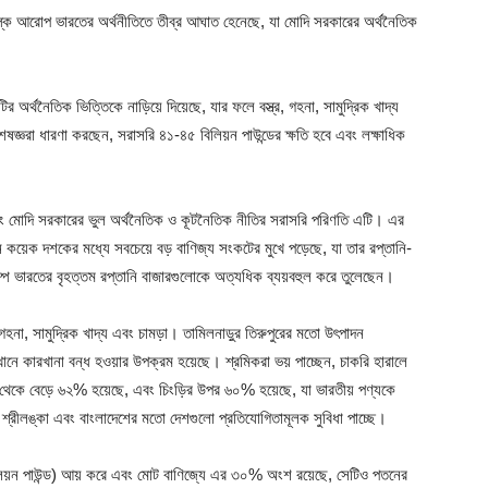
রে শুল্ক আরোপ ভারতের অর্থনীতিতে তীব্র আঘাত হেনেছে, যা মোদি সরকারের অর্থনৈতিক
 অর্থনৈতিক ভিত্তিকে নাড়িয়ে দিয়েছে, যার ফলে বস্ত্র, গহনা, সামুদ্রিক খাদ্য
শেষজ্ঞরা ধারণা করছেন, সরাসরি ৪১-৪৫ বিলিয়ন পাউন্ডের ক্ষতি হবে এবং লক্ষাধিক
রং মোদি সরকারের ভুল অর্থনৈতিক ও কূটনৈতিক নীতির সরাসরি পরিণতি এটি। এর
ন কয়েক দশকের মধ্যে সবচেয়ে বড় বাণিজ্য সংকটের মুখে পড়েছে, যা তার রপ্তানি-
রাম্প ভারতের বৃহত্তম রপ্তানি বাজারগুলোকে অত্যধিক ব্যয়বহুল করে তুলেছেন।
া, গহনা, সামুদ্রিক খাদ্য এবং চামড়া। তামিলনাড়ুর তিরুপুরের মতো উৎপাদন
েখানে কারখানা বন্ধ হওয়ার উপক্রম হয়েছে। শ্রমিকরা ভয় পাচ্ছেন, চাকরি হারালে
১২% থেকে বেড়ে ৬২% হয়েছে, এবং চিংড়ির উপর ৬০% হয়েছে, যা ভারতীয় পণ্যকে
 শ্রীলঙ্কা এবং বাংলাদেশের মতো দেশগুলো প্রতিযোগিতামূলক সুবিধা পাচ্ছে।
৪ বিলিয়ন পাউন্ড) আয় করে এবং মোট বাণিজ্যে এর ৩০% অংশ রয়েছে, সেটিও পতনের