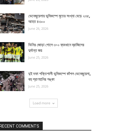
ভেনেজুয়েলায় ভূমিকম্পে মৃতের সংখ্যা বেড়ে ২৩৫,
আহত ৪৩০০
June 26, 2026
ভিনির জোড়া গোলে ৩-০ ব্যবধানে ব্রাজিলের
দুর্দান্ত জয়
June 25, 2026
দুই দফা শক্তিশালী ভূমিকম্পে কাঁপল ভেনেজুয়েলা,
বহু প্রাণহানির শঙ্কা
June 25, 2026
Load more
RECENT COMMENTS