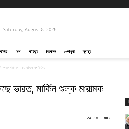
Saturday, August 8, 2026
উনিটি
শিল্প
সাহিত্য
বিনোদন
খেলাধুলা
স্বাস্থ্য
কিন শুল্ক মারাত্মক আঘাত হানছে অর্থনীতিতে
ছে ভারত, মার্কিন শুল্ক মারাত্মক
239
0