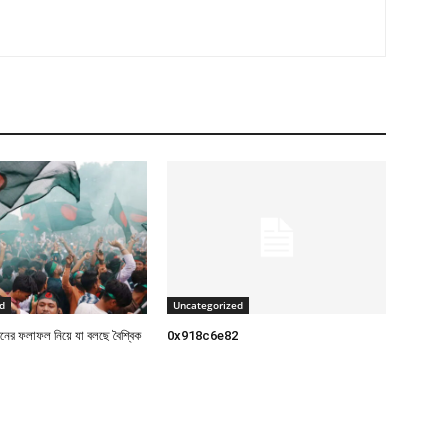
d
Uncategorized
াচনের ফলাফল নিয়ে যা বলছে বৈশ্বিক
0x918c6e82