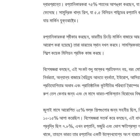
দ্বারপ্রান্তে। রপ্তানিকারকরা ৭৫% পতনের আশঙ্কা করছেন, যা সুর
ফেলেছে। সামুদ্রিক খাদ্য শিল্প, যা ৫.৫ বিলিয়ন পাউন্ডের রপ্তানি ক
যায় মার্কিন যুক্তরাষ্ট্রে।
রপ্তানিকারকরা স্বীকার করছেন, ভারতীয় চিংড়ি মার্কিন বাজারে 
আরোপ করা হয়েছে) তারা ভারতের স্থান দখল করবে। সামগ্রিকভাবে, 
শিল্পে কয়েক মিলিয়ন শ্রমিক কাজ করছে।
বিশেষজ্ঞরা বলছেন, এই সংকট শুধু শুল্কের প্রতিফলন নয়, বরং মোদ
নির্ভরতা, অন্যান্য বাজারে বৈচিত্র্য আনতে ব্যর্থতা, ইউরোপ, আস
প্রতিযোগিতার অভাব এবং প্রাতিষ্ঠানিক কূটনীতির পরিবর্তে ট্রাম্পে
রুশ তেল কেনার জন্য এবং মে মাসে ভারত-পাকিস্তান বিরোধের বিষয়ে
জুলাই মাসে আরোপিত ২৫% শুল্ক শিল্পগুলোর জন্য সহনীয় ছিল, ক
১০-১৫% আশা করেছিল। বিশেষজ্ঞরা সতর্ক করে বলছেন, এই ধাক্কা
প্রবৃদ্ধি ছিল ৭.৮%, এখন রপ্তানি, মজুরি এবং ভোগ ক্ষতিগ্রস্
থাকে, তাহলে ভারত তার রপ্তানির একটি উল্লেখযোগ্য অংশ হারাত