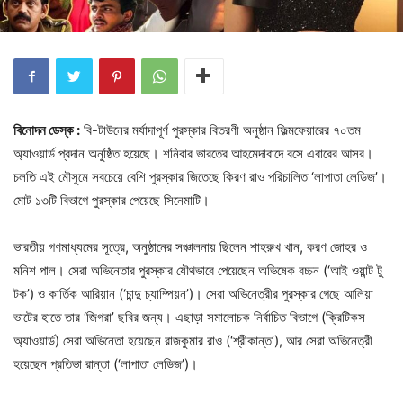
বিনোদন ডেস্ক :
বি-টাউনের মর্যাদাপূর্ণ পুরস্কার বিতরণী অনুষ্ঠান ফিল্মফেয়ারের ৭০তম
অ্যাওয়ার্ড প্রদান অনুষ্ঠিত হয়েছে। শনিবার ভারতের আহমেদাবাদে বসে এবারের আসর।
চলতি এই মৌসুমে সবচেয়ে বেশি পুরস্কার জিতেছে কিরণ রাও পরিচালিত ‘লাপাতা লেডিজ’।
মোট ১৩টি বিভাগে পুরস্কার পেয়েছে সিনেমাটি।
ভারতীয় গণমাধ্যমের সূত্রে, অনুষ্ঠানের সঞ্চালনায় ছিলেন শাহরুখ খান, করণ জোহর ও
মনিশ পাল। সেরা অভিনেতার পুরস্কার যৌথভাবে পেয়েছেন অভিষেক বচ্চন (‘আই ওয়ান্ট টু
টক’) ও কার্তিক আরিয়ান (‘চান্দু চ্যাম্পিয়ন’)। সেরা অভিনেত্রীর পুরস্কার গেছে আলিয়া
ভাটের হাতে তার ‘জিগরা’ ছবির জন্য। এছাড়া সমালোচক নির্বাচিত বিভাগে (ক্রিটিকস
অ্যাওয়ার্ড) সেরা অভিনেতা হয়েছেন রাজকুমার রাও (‘শ্রীকান্ত’), আর সেরা অভিনেত্রী
হয়েছেন প্রতিভা রান্তা (‘লাপাতা লেডিজ’)।