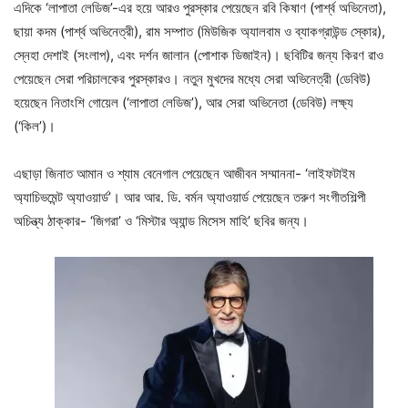
এদিকে ‘লাপাতা লেডিজ’-এর হয়ে আরও পুরস্কার পেয়েছেন রবি কিষাণ (পার্শ্ব অভিনেতা),
ছায়া কদম (পার্শ্ব অভিনেত্রী), রাম সম্পাত (মিউজিক অ্যালবাম ও ব্যাকগ্রাউন্ড স্কোর),
স্নেহা দেশাই (সংলাপ), এবং দর্শন জালান (পোশাক ডিজাইন)। ছবিটির জন্য কিরণ রাও
পেয়েছেন সেরা পরিচালকের পুরস্কারও। নতুন মুখদের মধ্যে সেরা অভিনেত্রী (ডেবিউ)
হয়েছেন নিতাংশি গোয়েল (‘লাপাতা লেডিজ’), আর সেরা অভিনেতা (ডেবিউ) লক্ষ্য
(‘কিল’)।
এছাড়া জিনাত আমান ও শ্যাম বেনেগাল পেয়েছেন আজীবন সম্মাননা- ‘লাইফটাইম
অ্যাচিভমেন্ট অ্যাওয়ার্ড’। আর আর. ডি. বর্মন অ্যাওয়ার্ড পেয়েছেন তরুণ সংগীতশিল্পী
অচিন্ত্য ঠাক্কার- ‘জিগরা’ ও ‘মিস্টার অ্যান্ড মিসেস মাহি’ ছবির জন্য।