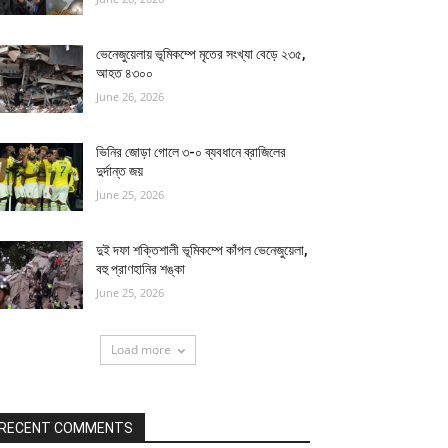
ভেনেজুয়েলায় ভূমিকম্পে মৃতের সংখ্যা বেড়ে ২৩৫,
আহত ৪৩০০
June 26, 2026
ভিনির জোড়া গোলে ৩-০ ব্যবধানে ব্রাজিলের
দুর্দান্ত জয়
June 25, 2026
দুই দফা শক্তিশালী ভূমিকম্পে কাঁপল ভেনেজুয়েলা,
বহু প্রাণহানির শঙ্কা
June 25, 2026
Load more
RECENT COMMENTS