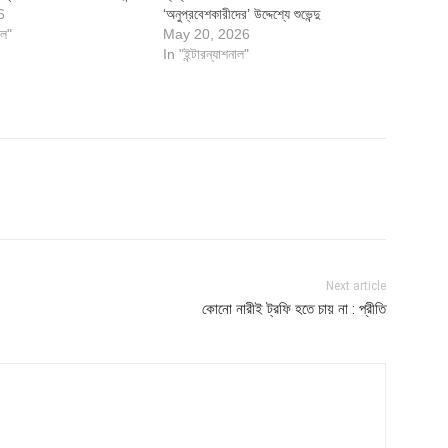
6
‘অনুপ্রবেশকারীদের’ উদ্দেশ্যে শুভেন্দু
াল"
May 20, 2026
In "ইন্টারন্যাশনাল"
Next article
কোনো নারীই ট্রফি হতে চায় না : প্রীতি