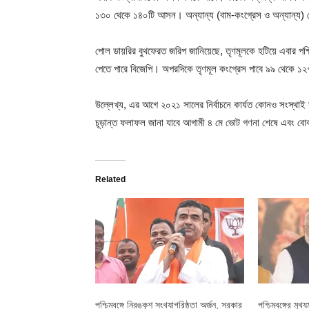
১৩০ থেকে ১৪০টি আসন। অন্যান্য (বাম-কংগ্রেস ও অন্যান্য) 
পোল ডায়রির বুথফেরত জরিপ জানিয়েছে, তৃণমূলকে হটিয়ে এবার পশ্চ
পেতে পারে বিজেপি। অপরদিকে তৃণমূল কংগ্রেস পাবে ৯৯ থেকে ১
উল্লেখ্য, এর আগে ২০২১ সালের নির্বাচনে কার্যত কোনও সংস্থাই সঠ
চূড়ান্ত ফলাফল জানা যাবে আগামী ৪ মে ভোট গণনা শেষে এবং বো
Related
পশ্চিমবঙ্গে নিরঙ্কুশ সংখ্যাগরিষ্ঠতা অর্জন, সরকার
পশ্চিমবঙ্গের মুখ্