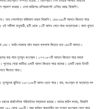
 শেষ দফার ভোটগ্রহণ সম্পন্ন হয়েছে । ভোটগ্রহণ শেষ হওয়ার পরপরই ভারতের
ট পোল প্রকাশ করেছে। এসব জরিপের বেশিরভাগেই এগিয়ে আছে বিজেপি।
াই হবে। তবে শেষপর্যন্ত বাজিমাত করবে বিজেপি। ১৪৬-১৬১টি আসনে জিততে পারে
ওই সমীক্ষা অনুযায়ী, ছটি থেকে ১০টি আসন পেতে পারে অন্যান্যরা। খাতা খুলতে
র হলো ১৪৮। অর্থাৎ সরকার গঠন করতে কমপক্ষে জিততে হবে ১৪৮টি আসনে।
বড়সড় জয় পাবে তৃণমূল কংগ্রেস। ১৭৭-১৮৭টি আসনে জিততে পারে মমতা
ই। শূন্যের গেরো কাটিয়ে একটি আসন জিততে পারে বামেরা। একটি থেকে তিনটি
 আসনে জিততে পারে।
ি। তৃণমূলের ঝুলিতে ১১৮-১৩৮টি আসন যেতে পারে। বাম, কংগ্রেস বা অন্যান্য দল
ংলায় বড় ধরনের রাজনৈতিক পরিবর্তনের সম্ভাবনা রয়েছে। তাদের জরিপ বলছে, বিজেপি
ংখ্যা ১৫০ থেকে ১৬০টি। আর বর্তমান ক্ষমতাসীন দল তৃণমূল কংগ্রেস পেতে পারে