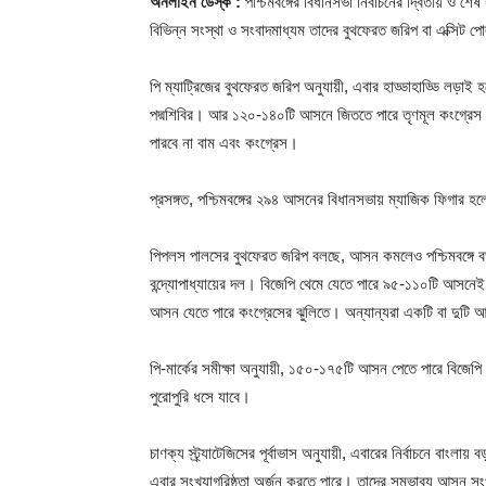
অনলাইন ডেস্ক :
পশ্চিমবঙ্গের বিধানসভা নির্বাচনের দ্বিতীয় ও
বিভিন্ন সংস্থা ও সংবাদমাধ্যম তাদের বুথফেরত জরিপ বা এক্সি
পি ম্যাট্রিজের বুথফেরত জরিপ অনুযায়ী, এবার হাড্ডাহাড্ডি লড়
পদ্মশিবির। আর ১২০-১৪০টি আসনে জিততে পারে তৃণমূল কংগ্রেস। 
পারবে না বাম এবং কংগ্রেস।
প্রসঙ্গত, পশ্চিমবঙ্গের ২৯৪ আসনের বিধানসভায় ম্যাজিক ফিগা
পিপলস পালসের বুথফেরত জরিপ বলছে, আসন কমলেও পশ্চিমবঙ্গে 
বন্দ্যোপাধ্যায়ের দল। বিজেপি থেমে যেতে পারে ৯৫-১১০টি আসনে
আসন যেতে পারে কংগ্রেসের ঝুলিতে। অন্যান্যরা একটি বা দুটি
পি-মার্কের সমীক্ষা অনুযায়ী, ১৫০-১৭৫টি আসন পেতে পারে বিজেপ
পুরোপুরি ধসে যাবে।
চাণক্য স্ট্র্যাটেজিসের পূর্বাভাস অনুযায়ী, এবারের নির্বাচনে বা
এবার সংখ্যাগরিষ্ঠতা অর্জন করতে পারে। তাদের সম্ভাব্য আসন স