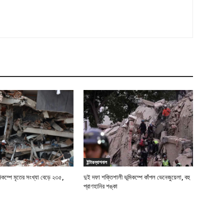
ইন্টারন্যাশনাল
মিকম্পে মৃতের সংখ্যা বেড়ে ২৩৫,
দুই দফা শক্তিশালী ভূমিকম্পে কাঁপল ভেনেজুয়েলা, বহু
প্রাণহানির শঙ্কা