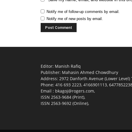
Notify me of follow-up comments by email.
Notify me of new posts by email.
Editor: Manish Rafiq
Publisher: Mahasin Ahmed Chowdhury
Address: 2972 Danforth Avenue (Lower Level)
Phone: 416 693 2223, 4166901113, 6477852238 (
Email : bkagoj@rogers.com,
ISSN 2563-9684 (Print),
ISSN 2563-9692 (Online),