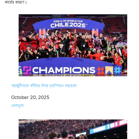
কার্ডের কারণে।
আর্জেন্টিনাকে কাঁদিয়ে বিশ্ব চ্যাম্পিয়ন মরক্কো
Date
October 20, 2025
In relation to
খেলাধুলা