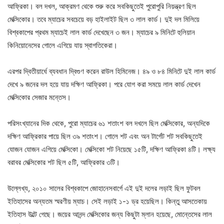
আফ্রিকা। বল দখল, আক্রমণ থেকে শুরু করে সবকিছুতেই পুরোপুরি নিয়ন্ত্রণ ছিল
মেক্সিকোর। তবে ম্যাচের সবচেয়ে বড় হাইলাইট ছিল ৩ লাল কার্ড। দুই দল মিলিয়ে
বিশ্বকাপের প্রথম ম্যাচেই লাল কার্ড দেখেছেন ৩ জন। ম্যাচের ৯ মিনিটে হুলিয়ান
কিনিয়োনেসের গোলে এগিয়ে যায় স্বাগতিকেরা।
এরপর দ্বিতীয়ার্ধে ব্যবধান দ্বিগুণ করেন রাউল হিমিনেজ। ৪৯ ও ৮৪ মিনিটে দুই লাল কার্ড
দেখে ৯ জনের দল হয়ে যায় দক্ষিণ আফ্রিকা। পরে যোগ করা সময়ে লাল কার্ড দেখেন
মেক্সিকোর সেজার মন্তেস।
পরিসংখ্যানের দিক থেকে, পুরো ম্যাচের ৬১ শতাংশ বল দখলে ছিল মেক্সিকোর, অন্যদিকে
দক্ষিণ আফ্রিকার পায়ে ছিল ৩৯ শতাংশ। গোলে শট এবং অন টার্গেট শট সবকিছুতেই
যোজন যোজন এগিয়ে মেক্সিকো। মেক্সিকো শট নিয়েছে ১৫টি, দক্ষিণ আফ্রিকা ৪টি। লক্ষ্য
বরাবর মেক্সিকোর শট ছিল ৫টি, আফ্রিকার ৩টি।
উল্লেখ্য, ২০১০ সালের বিশ্বকাপে জোহানেসবার্গে এই দুই দলের লড়াই ছিল ফুটবল
ইতিহাসের অন্যতম স্মরণীয় ম্যাচ। সেই লড়াই ১-১ ড্র হয়েছিল। কিন্তু আসতেকায়
ইতিহাস উল্টে গেছে। জয়ের আনন্দ মেক্সিকোর জন্য কিছুটা ম্লান হয়েছে, মোন্তেসের লাল