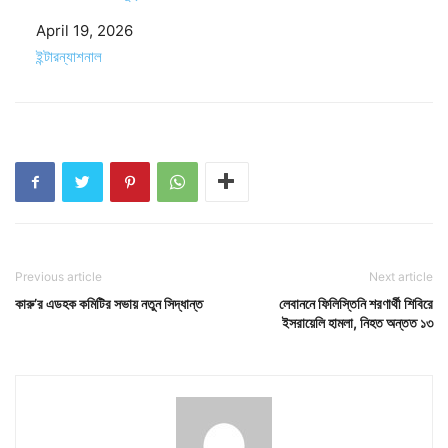
Date
April 19, 2026
In relation to
ইন্টারন্যাশনাল
Previous article
Next article
কারু’র এডহক কমিটির সভায় নতুন সিদ্ধান্ত
লেবাননে ফিলিস্তিনি শরণার্থী শিবিরে
ইসরায়েলি হামলা, নিহত অন্তত ১৩