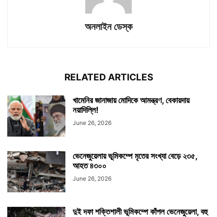
অনলাইন ডেস্ক
RELATED ARTICLES
খামেনির জানাজায় মোদিকে আমন্ত্রণ, বেকায়দায়
নয়াদিল্লি!
June 26, 2026
ভেনেজুয়েলায় ভূমিকম্পে মৃতের সংখ্যা বেড়ে ২৩৫,
আহত ৪৩০০
June 26, 2026
দুই দফা শক্তিশালী ভূমিকম্পে কাঁপল ভেনেজুয়েলা, বহু