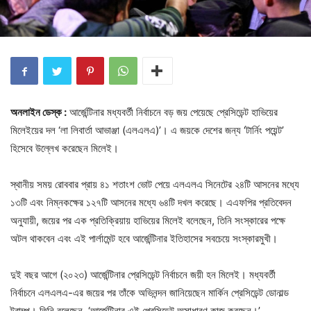
অনলাইন ডেস্ক :
আর্জেন্টিনার মধ্যবর্তী নির্বাচনে বড় জয় পেয়েছে প্রেসিডেন্ট হাভিয়ের
মিলেইয়ের দল ‘লা লিবার্তা আভাঞ্জা (এলএলএ)’। এ জয়কে দেশের জন্য ‘টার্নিং পয়েন্ট’
হিসেবে উল্লেখ করেছেন মিলেই।
স্থানীয় সময় রোববার প্রায় ৪১ শতাংশ ভোট পেয়ে এলএলএ সিনেটের ২৪টি আসনের মধ্যে
১৩টি এবং নিম্নকক্ষের ১২৭টি আসনের মধ্যে ৬৪টি দখল করেছে। এএফপির প্রতিবেদন
অনুযায়ী, জয়ের পর এক প্রতিক্রিয়ায় হাভিয়ের মিলেই বলেছেন, তিনি সংস্কারের পক্ষে
অটল থাকবেন এবং এই পার্লামেন্ট হবে আর্জেন্টিনার ইতিহাসের সবচেয়ে সংস্কারমুখী।
দুই বছর আগে (২০২৩) আর্জেন্টিনার প্রেসিডেন্ট নির্বাচনে জয়ী হন মিলেই। মধ্যবর্তী
নির্বাচনে এলএলএ-এর জয়ের পর তাঁকে অভিনন্দন জানিয়েছেন মার্কিন প্রেসিডেন্ট ডোনাল্ড
ট্রাম্প। তিনি বলেছেন, ‘আর্জেন্টিনার এই প্রেসিডেন্ট অসাধারণ কাজ করছেন।’