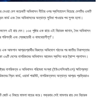
্রশাসনের নেওয়া বেশ কয়েকটি অভিবাসন নীতির ওপর স্থগিতাদেশ দিয়েছে দেশটির একটি
 কার্ড এবং বৈধ অভিবাসনের অন্যান্য সুবিধা পাওয়ার পথ সুগম হলো।
 ম্যাককনেল এই রায় দেন। ১৩৫ পৃষ্ঠার এক রায়ে এই বিচারক জানান, বৈধ অভিবাসন
িপন্থী এবং স্বেচ্ছাচারী ও খামখেয়ালীপূর্ণ’।
ায় এক আফগান আশ্রয়প্রার্থীর বিরুদ্ধে অভিযোগ গঠনের পর জাতীয় নিরাপত্তার
াকা ৩৯টি দেশের নাগরিকদের অভিবাসন আবেদন স্থগিত করে ট্রাম্প প্রশাসন।
ষ্ট্রের নাগরিকত্ব ও অভিবাসন পরিষেবা সংস্থা (ইউএসসিআইএস) ক্ষতিগ্রস্ত
কদের গ্রিন কার্ড, ওয়ার্ক পারমিট, নাগরিকত্বসহ অন্যান্য আশ্রয় প্রক্রিয়াও
টি জোট এ বিষয়ে মামলা দায়ের করে। শুক্রবার সেই মামলার রায় দেন বিচারক