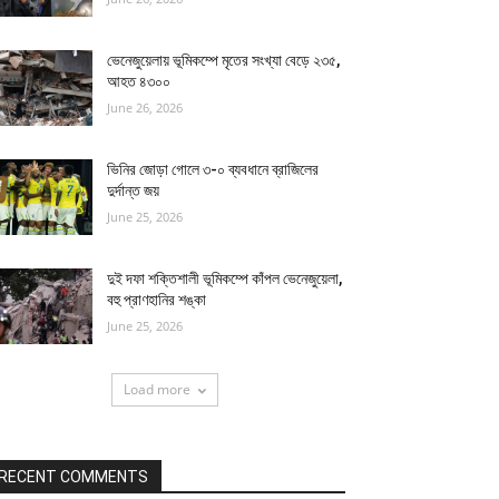
ভেনেজুয়েলায় ভূমিকম্পে মৃতের সংখ্যা বেড়ে ২৩৫,
আহত ৪৩০০
June 26, 2026
ভিনির জোড়া গোলে ৩-০ ব্যবধানে ব্রাজিলের
দুর্দান্ত জয়
June 25, 2026
দুই দফা শক্তিশালী ভূমিকম্পে কাঁপল ভেনেজুয়েলা,
বহু প্রাণহানির শঙ্কা
June 25, 2026
Load more
RECENT COMMENTS