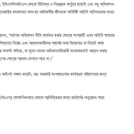
েন, ইউএসসিআইএস কোনো বিধিবদ্ধ ও নিয়ন্ত্রক কর্তৃত্ব ছাড়াই এবং শুধু অভিবাসন-
্তরাষ্ট্রে বসবাসরত অসংখ্য অভিবাসীর জীবনকে অনির্দিষ্ট আইনি অনিশ্চয়তার মধ্যে
সর্বশেষ অভিবাসন নীতি কার্যকর করার ক্ষেত্রে সংস্থাটি এমন আইনি ক্ষমতার
দ্ধান্ত নিচ্ছে এবং আবেদনকারীদের স্বার্থের কথা বিবেচনায় না নিয়েই কাজ
েপের সাফাই গাইছে, যা মূলত তাদের অভিবাসনবিরোধী মনোভাবকেই আড়াল করার
ণের ক্ষেত্রে প্রভাব ফেলতে পারে না।’
ন আইনই লঙ্ঘন করেনি, বরং সরকারি সংস্থাগুলোর কার্যক্রম পরিচালনার জন্য
(ডিএইচএস) তাৎক্ষণিকভাবে কোনো প্রতিক্রিয়ার জন্য রয়টার্সের অনুরোধে সাড়া