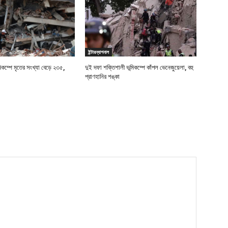
ইন্টারন্যাশনাল
মিকম্পে মৃতের সংখ্যা বেড়ে ২৩৫,
দুই দফা শক্তিশালী ভূমিকম্পে কাঁপল ভেনেজুয়েলা, বহু
প্রাণহানির শঙ্কা