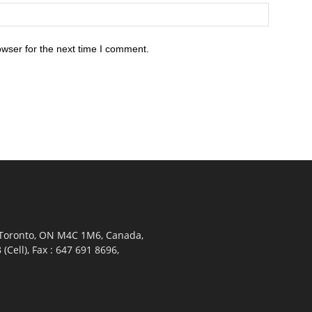
owser for the next time I comment.
 Toronto, ON M4C 1M6, Canada,
Cell), Fax : 647 691 8696,