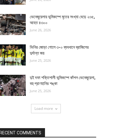
ভেনেজুয়েলায় ভূমিকম্পে মৃতের সংখ্যা বেড়ে ২৩৫,
আহত ৪৩০০
June 26, 2026
ভিনির জোড়া গোলে ৩-০ ব্যবধানে ব্রাজিলের
দুর্দান্ত জয়
June 25, 2026
দুই দফা শক্তিশালী ভূমিকম্পে কাঁপল ভেনেজুয়েলা,
বহু প্রাণহানির শঙ্কা
June 25, 2026
Load more
RECENT COMMENTS