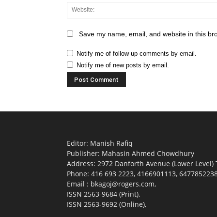
Save my name, email, and website in this br
Notify me of follow-up comments by email.
Notify me of new posts by email.
Editor: Manish Rafiq
Publisher: Mahasin Ahmed Chowdhury
Address: 2972 Danforth Avenue (Lower Level)
Phone: 416 693 2223, 4166901113, 6477852238 (
Email : bkagoj@rogers.com,
ISSN 2563-9684 (Print),
ISSN 2563-9692 (Online),