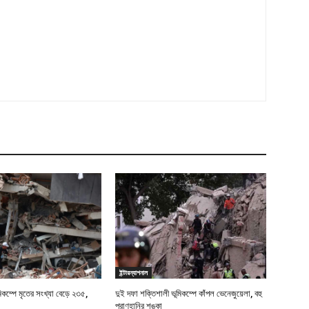
ইন্টারন্যাশনাল
মিকম্পে মৃতের সংখ্যা বেড়ে ২৩৫,
দুই দফা শক্তিশালী ভূমিকম্পে কাঁপল ভেনেজুয়েলা, বহু
প্রাণহানির শঙ্কা