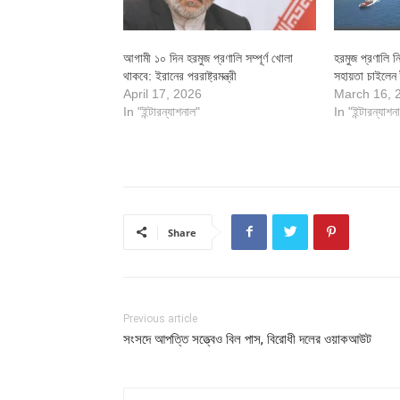
আগামী ১০ দিন হরমুজ প্রণালি সম্পূর্ণ খোলা
হরমুজ প্রণালি 
থাকবে: ইরানের পররাষ্ট্রমন্ত্রী
সহায়তা চাইলেন ট
April 17, 2026
March 16, 
In "ইন্টারন্যাশনাল"
In "ইন্টারন্যাশন
Share
Previous article
সংসদে আপত্তি সত্ত্বেও বিল পাস, বিরোধী দলের ওয়াকআউট