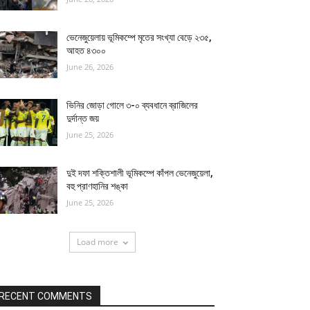
ভেনেজুয়েলায় ভূমিকম্পে মৃতের সংখ্যা বেড়ে ২৩৫,
আহত ৪৩০০
June 26, 2026
ভিনির জোড়া গোলে ৩-০ ব্যবধানে ব্রাজিলের
দুর্দান্ত জয়
June 25, 2026
দুই দফা শক্তিশালী ভূমিকম্পে কাঁপল ভেনেজুয়েলা,
বহু প্রাণহানির শঙ্কা
June 25, 2026
Load more
RECENT COMMENTS