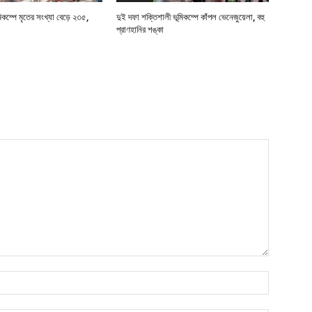
মিকম্পে মৃতের সংখ্যা বেড়ে ২৩৫,
দুই দফা শক্তিশালী ভূমিকম্পে কাঁপল ভেনেজুয়েলা, বহু
প্রাণহানির শঙ্কা