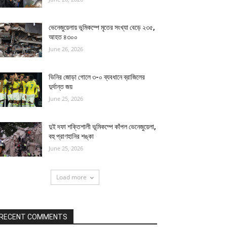
ভেনেজুয়েলায় ভূমিকম্পে মৃতের সংখ্যা বেড়ে ২৩৫,
আহত ৪৩০০
June 26, 2026
ভিনির জোড়া গোলে ৩-০ ব্যবধানে ব্রাজিলের
দুর্দান্ত জয়
June 25, 2026
দুই দফা শক্তিশালী ভূমিকম্পে কাঁপল ভেনেজুয়েলা,
বহু প্রাণহানির শঙ্কা
June 25, 2026
Load more
RECENT COMMENTS