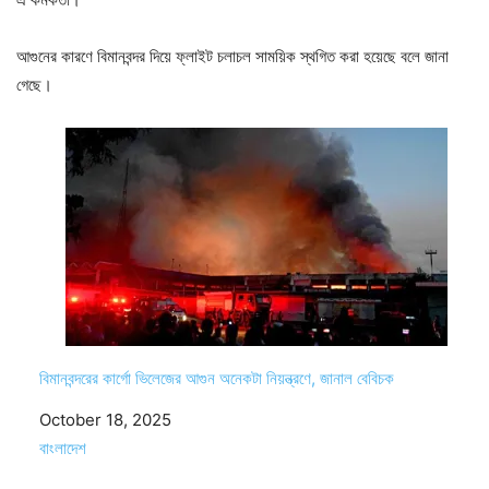
আগুনের কারণে বিমানবন্দর দিয়ে ফ্লাইট চলাচল সাময়িক স্থগিত করা হয়েছে বলে জানা
গেছে।
বিমানবন্দরের কার্গো ভিলেজের আগুন অনেকটা নিয়ন্ত্রণে, জানাল বেবিচক
Date
October 18, 2025
In relation to
বাংলাদেশ