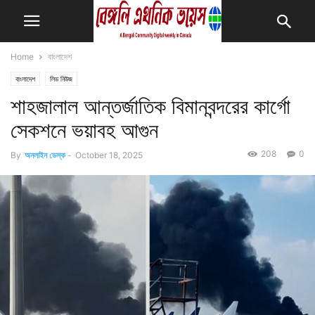
Home
বাংলাদেশ
বাংলাদেশ
লিড নিউজ
শাহজালাল আন্তর্জাতিক বিমানবন্দরের কার্গো
সেকশনে ভয়াবহ আগুন
208
0
By
অনলাইন ডেস্ক
-
October 18, 2025