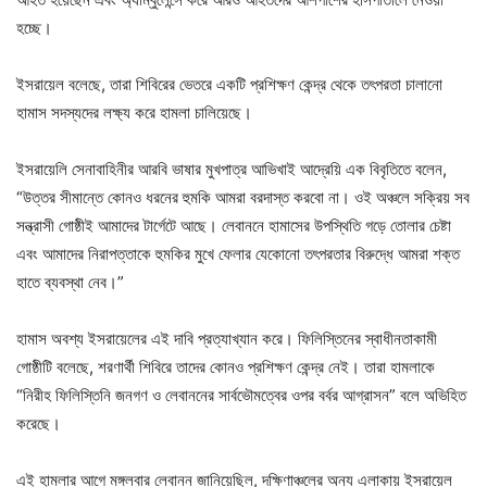
হচ্ছে।
ইসরায়েল বলেছে, তারা শিবিরের ভেতরে একটি প্রশিক্ষণ কেন্দ্র থেকে তৎপরতা চালানো
হামাস সদস্যদের লক্ষ্য করে হামলা চালিয়েছে।
ইসরায়েলি সেনাবাহিনীর আরবি ভাষার মুখপাত্র আভিখাই আদ্রেয়ি এক বিবৃতিতে বলেন,
“উত্তর সীমান্তে কোনও ধরনের হুমকি আমরা বরদাস্ত করবো না। ওই অঞ্চলে সক্রিয় সব
সন্ত্রাসী গোষ্ঠীই আমাদের টার্গেটে আছে। লেবাননে হামাসের উপস্থিতি গড়ে তোলার চেষ্টা
এবং আমাদের নিরাপত্তাকে হুমকির মুখে ফেলার যেকোনো তৎপরতার বিরুদ্ধে আমরা শক্ত
হাতে ব্যবস্থা নেব।”
হামাস অবশ্য ইসরায়েলের এই দাবি প্রত্যাখ্যান করে। ফিলিস্তিনের স্বাধীনতাকামী
গোষ্ঠীটি বলেছে, শরণার্থী শিবিরে তাদের কোনও প্রশিক্ষণ কেন্দ্র নেই। তারা হামলাকে
“নিরীহ ফিলিস্তিনি জনগণ ও লেবাননের সার্বভৌমত্বের ওপর বর্বর আগ্রাসন” বলে অভিহিত
করেছে।
এই হামলার আগে মঙ্গলবার লেবানন জানিয়েছিল, দক্ষিণাঞ্চলের অন্য এলাকায় ইসরায়েল