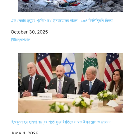
এক সেনার মৃত্যুর প্রতিশোধে ইসরায়েলের হামলা, ১০৪ ফিলিস্তিনি নিহত
Date
October 30, 2025
In relation to
ইন্টারন্যাশনাল
হিজবুল্লাহর হামলা বন্ধের শর্তে যুদ্ধবিরতিতে সম্মত ইসরায়েল ও লেবানন
Date
June 4, 2026