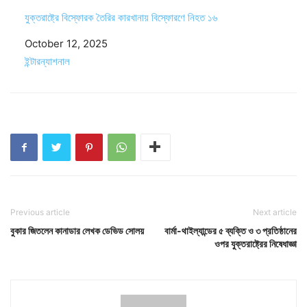
যুক্তরাষ্ট্রে বিস্ফোরক তৈরির কারখানায় বিস্ফোরণে নিহত ১৬
Date
October 12, 2025
In relation to
ইন্টারন্যাশনাল
Previous article
Next article
বুকার জিতলেন কানাডার লেখক ডেভিড সোলয়
বার্মা-থাইল্যান্ডের ৫ ব্যক্তি ও ৩ প্রতিষ্ঠানের
ওপর যুক্তরাষ্ট্রের নিষেধাজ্ঞা