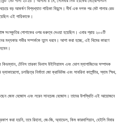
 ইভেন্ট ‘মেট গালা ২০২৬’। আগামী ৪ মে, সোমবার নিউ ইয়র্কের মেট্রোপলিটন
েয়ে বড় আকর্ষণ বিশ্বখ্যাত গায়িকা বিয়ন্সে। দীর্ঘ এক দশক পর মেট গালার রেড
িয়েছিল এই গায়িকাকে।
াঙ্গ সংস্কৃতির পোশাকের ওপর গুরুত্ব দেওয়া হয়েছিল। এবার প্রায় ২০০টি
যাশনের মধ্যকার গভীর সম্পর্ককে তুলে ধরবে। আশা করা হচ্ছে, এই থিমের কারণে
র হবেন।
কোল কিডম্যান, টেনিস তারকা ভিনাস উইলিয়ামস এবং ভোগ ম্যাগাজিনের সম্পাদক
যাকারেলো, চলচ্চিত্র নির্মাতা জো ক্রাভিটজ এবং সাবরিনা কার্পেন্টার, স্যাম স্মিথ,
ে থাকছেন জেফ বেজোস এবং লরেন সানচেজ বেজোস। তাদের উপস্থিতি এই আয়োজনে
াশ করা হয়নি, তবে রিহানা, জে-জি, অ্যাডেল, কিম কারদাশিয়ান, হেইলি বিবার