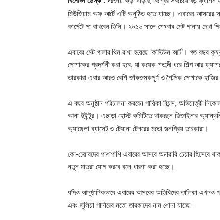
বিনোদন ডেস্ক :
দরজায় কড়া নাড়ছে বিশ্বের সবচেয়ে বড় ফ্যাশন
মিউজিয়াম অফ আর্টে এটি অনুষ্ঠিত হতে যাচ্ছে। এবারের আসরের সবচ
কার্পেটে পা রাখবেন তিনি। ২০১৬ সালে শেষবার মেট গালায় দেখা গ
এবারের মেট গালার থিম রাখা হয়েছে ‘কস্টিউম আর্ট’। গত বছর কৃষ্ণ
পোশাকের প্রদর্শনী করা হবে, যা কয়েক শতাব্দী ধরে শিল্প আর ফ্
তারকারা এবার আরও বেশি জাঁকজমকপূর্ণ ও শৈল্পিক পোশাকে হাজি
এ বছর অনুষ্ঠান পরিচালনা করবেন গায়িকা বিয়ন্স, অভিনেত্রী নি
আনা উইন্টুর। এছাড়া হোস্ট কমিটিতে থাকছেন ডিজাইনার অ্যান্থনি ভ্
অ্যাঞ্জেলা ব্যাসেট ও টেয়ানা টেলরের মতো জনপ্রিয় তারকারা।
কো-চেয়ারদের পাশাপাশি এবারের আসরে অনারারি চেয়ার হিসেব
নতুন মাত্রা যোগ করবে বলে ধারণা করা হচ্ছে।
যদিও আনুষ্ঠানিকভাবে এবারের আসরের অতিথিদের তালিকা এখনও প্রক
এবং জুলিয়া গার্নারের মতো তারকাদের নাম শোনা যাচ্ছে।