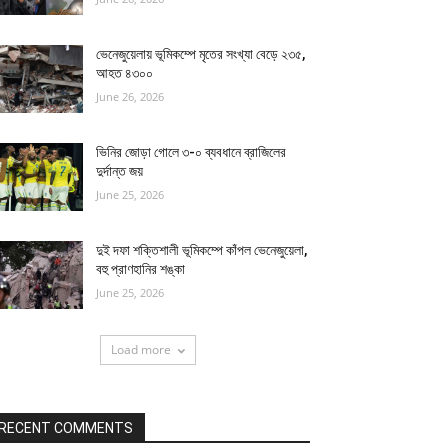
ভেনেজুয়েলায় ভূমিকম্পে মৃতের সংখ্যা বেড়ে ২৩৫,
আহত ৪৩০০
June 26, 2026
ভিনির জোড়া গোলে ৩-০ ব্যবধানে ব্রাজিলের
দুর্দান্ত জয়
June 25, 2026
দুই দফা শক্তিশালী ভূমিকম্পে কাঁপল ভেনেজুয়েলা,
বহু প্রাণহানির শঙ্কা
June 25, 2026
Load more
RECENT COMMENTS