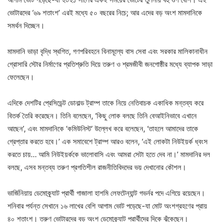
ভোটারদের ‘৬৯ শতাংশ’ এরই মধ্যে ৫০ বছরের নিচে; আর এদের বড় অংশ মামদানিকে
সমর্থন দিচ্ছেন।
মামদানি ভাড়া বৃদ্ধি স্থগিত, গণপরিবহনে বিনামূল্যে বাস সেবা এবং সরকার মালিকানাধীন
গ্রোসারি স্টোর নির্মাণের প্রতিশ্রুতি দিয়ে তরুণ ও শ্রমজীবী জনগোষ্ঠীর মধ্যে ব্যাপক সাড়া
ফেলেছেন।
এদিকে দেশটির প্রেসিডেন্ট ডোনাল্ড ট্রাম্প তাকে নিয়ে নেতিবাচক একাধিক মন্তব্য করে
বিতর্ক তৈরি করেছেন। তিনি বলেছেন, ‘কিছু লোক বলছে তিনি বেআইনিভাবে এখানে
আছেন’, এবং মামদানিকে ‘কমিউনিস্ট’ উল্লেখ করে বলেছেন, ‘তাহলে আমাদের তাকে
গ্রেপ্তার করতে হবে।’ এক সমাবেশে ট্রাম্প আরও বলেন, ‘এই লোকটা নিউইয়র্ক ধ্বংস
করতে চায়… আমি নিউইয়র্ককে ভালোবাসি এবং আমরা সেটা হতে দেব না।’ মামদানির দল
বলছে, এসব মন্তব্য তরুণ প্রগতিশীল রাজনীতিবিদদের ভয় দেখানোর কৌশল।
ভার্জিনিয়ায় ডেমোক্র্যাট প্রার্থী গাজালা হাশমি লেফটেন্যান্ট গভর্নর পদে এগিয়ে রয়েছেন।
শনিবার পর্যন্ত সেখানে ১৬ লাখের বেশি আগাম ভোট পড়েছে-যা মোট অংশগ্রহণের প্রায়
৪০ শতাংশ। তরুণ ভোটারদের বড় অংশ ডেমোক্র্যাট প্রার্থীদের দিকে ঝুঁকেছেন।