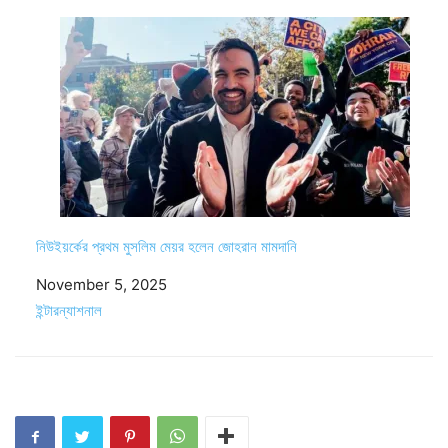
নিউইয়র্কের প্রথম মুসলিম মেয়র হলেন জোহরান মামদানি
Date
November 5, 2025
In relation to
ইন্টারন্যাশনাল