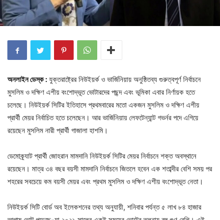
অনলাইন ডেস্ক :
যুক্তরাষ্ট্রের নিউইয়র্ক ও ভার্জিনিয়ায় অনুষ্ঠিতব্য গুরুত্বপূর্ণ নির্বাচনে
মুসলিম ও দক্ষিণ এশীয় বংশোদ্ভূত ভোটারদের পছন্দ এবং ভূমিকা এবার নির্ণায়ক হতে
চলেছে। নিউইয়র্ক সিটির ইতিহাসে প্রথমবারের মতো একজন মুসলিম ও দক্ষিণ এশীয়
প্রার্থী মেয়র নির্বাচিত হতে চলেছেন। আর ভার্জিনিয়ায় লেফটেন্যান্ট গভর্নর পদে এগিয়ে
রয়েছেন মুসলিম নারী প্রার্থী গাজালা হাশমি।
ডেমোক্র্যাট প্রার্থী জোহরান মামদানি নিউইয়র্ক সিটির মেয়র নির্বাচনে শক্ত অবস্থানে
রয়েছেন। মাত্র ৩৪ বছর বয়সী মামদানি নির্বাচনে জিতলে হবেন এক শতাব্দীর বেশি সময় পর
শহরের সবচেয়ে কম বয়সী মেয়র এবং প্রথম মুসলিম ও দক্ষিণ এশীয় বংশোদ্ভূত নেতা।
নিউইয়র্ক সিটি বোর্ড অব ইলেকশনের তথ্য অনুযায়ী, শনিবার পর্যন্ত ৫ লাখ ৮৪ হাজার
আগাম ভোট পড়েছে-যা ২০২১ সালের একই সময়ের ভোটের তুলনায় বহু গুণ বেশি। এই