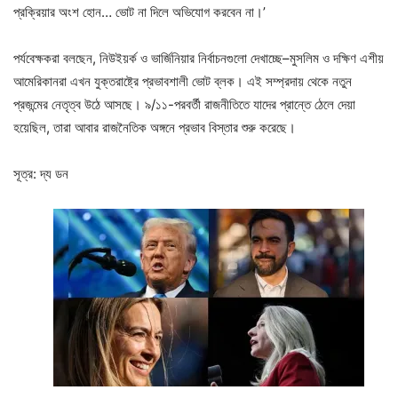
প্রক্রিয়ার অংশ হোন… ভোট না দিলে অভিযোগ করবেন না।’
পর্যবেক্ষকরা বলছেন, নিউইয়র্ক ও ভার্জিনিয়ার নির্বাচনগুলো দেখাচ্ছে–মুসলিম ও দক্ষিণ এশীয়
আমেরিকানরা এখন যুক্তরাষ্ট্রে প্রভাবশালী ভোট ব্লক। এই সম্প্রদায় থেকে নতুন
প্রজন্মের নেতৃত্ব উঠে আসছে। ৯/১১-পরবর্তী রাজনীতিতে যাদের প্রান্তে ঠেলে দেয়া
হয়েছিল, তারা আবার রাজনৈতিক অঙ্গনে প্রভাব বিস্তার শুরু করেছে।
সূত্র: দ্য ডন