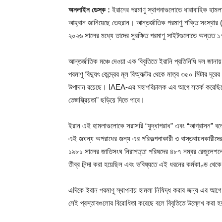
অনলাইন ডেস্ক :
ইরানের পরমাণু স্থাপনাগুলোতে ধারাবাহিক হামলার 
আহ্বান জানিয়েছে তেহরান। আন্তর্জাতিক পরমাণু শক্তি সংস্থ
২০২৬ সালের মধ্যে তাদের সুরক্ষিত পরমাণু সাইটগুলোতে অন্তত ১৭ ব
আন্তর্জাতিক মঞ্চে দেওয়া এক বিবৃতিতে ইরানি প্রতিনিধি দল জান
পরমাণু বিদ্যুৎ কেন্দ্রের মূল রিঅ্যাক্টর থেকে মাত্র ৩৫০ মিটার দূ
উপাদান রয়েছে। IAEA-এর মহাপরিচালক এর আগে সতর্ক করেছিলেন 
তেজস্ক্রিয়তা” ছড়িয়ে দিতে পারে।
ইরান এই হামলাগুলোকে সরাসরি “যুদ্ধাপরাধ” এবং “আগ্রাসন” ব
এই জঘন্য অপরাধের জন্য এর পরিকল্পনাকারী ও বাস্তবায়নকারীদের
১৯৮১ সালের জাতিসংঘ নিরাপত্তা পরিষদের ৪৮৭ নম্বর রেজুলেশনে
তীব্র নিন্দা করা হয়েছিল এবং ভবিষ্যতে এই ধরনের কর্মকাণ্ড থে
এদিকে ইরান পরমাণু স্থাপনায় হামলা নিষিদ্ধ করার জন্য এর আগে I
সেই প্রস্তাবগুলোর বিরোধিতা করেছে বলে বিবৃতিতে উল্লেখ করা 