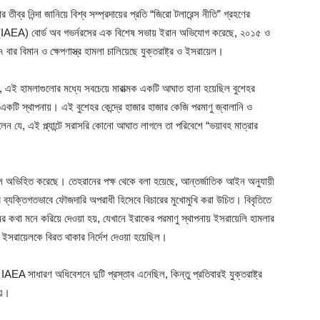
তীব্র নিন্দা জানিয়ে বিশ্ব সম্প্রদায়ের প্রতি “জিরো টলারেন্স নীতি” গ্রহণের
ার (IAEA) বোর্ড অব গভর্নরসের এক বিশেষ সভায় ইরান অভিযোগ করেছে, ২০১৫ ও
ার বিমান ও ক্ষেপণাস্ত্র হামলা চালিয়েছে যুক্তরাষ্ট্র ও ইসরায়েল।
ায়, এই হামলাগুলোর মধ্যে সবচেয়ে মারাত্মক একটি আঘাত হানা হয়েছিল বুশেহর
রের একটি স্থাপনায়। এই বুশেহর কেন্দ্রে হাজার হাজার কেজি পরমাণু জ্বালানি ও
যে, এই প্ল্যান্টে সরাসরি কোনো আঘাত লাগলে তা পরিবেশে “ভয়াবহ মাত্রার
লে অভিহিত করেছে। তেহরানের পক্ষ থেকে বলা হয়েছে, আন্তর্জাতিক আইন অনুযায়ী
 ব্যক্তিগতভাবে ফৌজদারি অপরাধী হিসেবে বিচারের মুখোমুখি করা উচিত। বিবৃতিতে
র কথা মনে করিয়ে দেওয়া হয়, যেখানে ইরাকের পরমাণু স্থাপনায় ইসরায়েলি হামলার
কে ইসরায়েলকে বিরত থাকার নির্দেশ দেওয়া হয়েছিল।
AEA সাধারণ অধিবেশনে দুটি প্রস্তাব এনেছিল, কিন্তু প্রতিবারই যুক্তরাষ্ট্র
হয়।