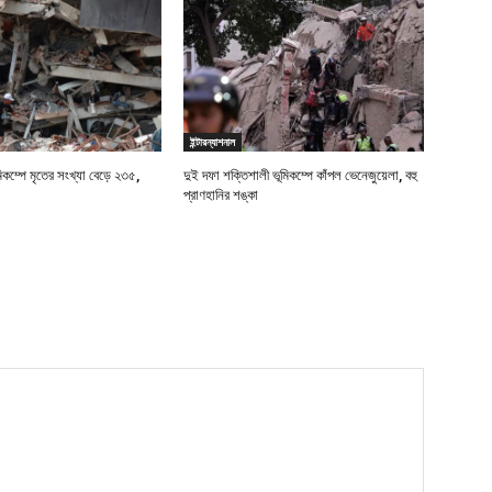
ইন্টারন্যাশনাল
মিকম্পে মৃতের সংখ্যা বেড়ে ২৩৫,
দুই দফা শক্তিশালী ভূমিকম্পে কাঁপল ভেনেজুয়েলা, বহু
প্রাণহানির শঙ্কা