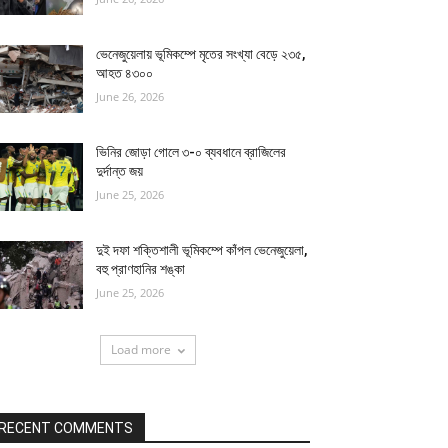
ভেনেজুয়েলায় ভূমিকম্পে মৃতের সংখ্যা বেড়ে ২৩৫,
আহত ৪৩০০
June 26, 2026
ভিনির জোড়া গোলে ৩-০ ব্যবধানে ব্রাজিলের
দুর্দান্ত জয়
June 25, 2026
দুই দফা শক্তিশালী ভূমিকম্পে কাঁপল ভেনেজুয়েলা,
বহু প্রাণহানির শঙ্কা
June 25, 2026
Load more
RECENT COMMENTS