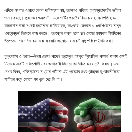
এদিকে সংঘাত এড়াতে কেবল পাকিস্তান নয়, তুরস্কও সক্রিয় মধ্যস্থতাকারীর ভূমিকা
পালন করছে। তুরস্কের ক্ষমতাসীন একে পার্টির পররাষ্ট্র বিষয়ক সহ-সভাপতি হারুন
আরমাগান বার্তা সংস্থা রয়টার্সকে জানিয়েছেন, আঙ্কারা তেহরান ও ওয়াশিংটনের মধ্যে
‘সেতুবন্ধন’ হিসেবে কাজ করছে। তুরস্কের লক্ষ্য হলো দুই দেশের মধ্যকার দীর্ঘদিনের
উত্তেজনা প্রশমিত করা এবং সরাসরি আলোচনার একটি সুষ্ঠু পরিবেশ তৈরি করা।
যুক্তরাষ্ট্র ও ইরান—উভয় দেশের সাথেই তুরস্কের মজবুত দ্বিপাক্ষিক সম্পর্ক থাকায় দেশটি
নিজেকে একটি শক্তিশালী মধ্যস্থতাকারী হিসেবে প্রতিষ্ঠিত করার চেষ্টা করছে। এখন
দেখার বিষয়, পাকিস্তানের মাধ্যমে পাঠানো এই প্রস্তাব মধ্যপ্রাচ্যের ভূ-রাজনীতিতে
শান্তির নতুন কোনো পথ খুলে দেয় কি না।