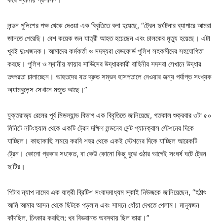
লন্ডন পুলিশের পক্ষ থেকে দেওয়া এক বিবৃতিতে বলা হয়েছে, “ট্রেন দুর্ঘটনার ব্যাপারে আমরা
জানতে পেরেছি। বেশ কয়েক জন যাত্রী আহত হয়েছেন এবং চালকের মৃত্যু হয়েছে। এটা
খুবই দুঃখজনক। আমাদের কর্মকর্তা ও সদস্যরা বেডফোর্ড পুলিশ সহকর্মীদের সহযোগিতা
করছে। পুলিশ ও স্থানীয় ফায়ার সার্ভিসের উদ্ধারকারী বাহিনীর সদসরা সেখানে উদ্ধার
তৎপরতা চালাচ্ছেন। আহতদের যত দ্রুত সম্ভব হাসপতালে নেওয়ার জন্য পর্যাপ্ত সংখ্যক
অ্যাম্বুলেন্স সেখানে মজুত আছে।”
যুক্তরাজ্য রেলের পূর্ব মিডল্যান্ড বিভাগ এক বিবৃতিতে জানিয়েছে, গতকাল শুক্রবার ৩টা ৫০
মিনিটে নটিংহ্যাম থেকে একটি ট্রেন দক্ষিণ লন্ডনের সেন্ট প্যানক্রাস স্টেশনের দিকে
যাচ্ছিল। কাছাকাছি সময়ে করবি শহর থেকে একই স্টেশনের দিকে যাচ্ছিল আরেকটি
ট্রেন। কোনো প্রকার সংকেত, বা কেউ কোনো কিছু বুঝে ওঠার আগেই সংঘর্ষ ঘটে ট্রেন
দু’টির।
পিটার ন্যাপ নামের এক যাত্রী ব্রিটিশ সংবাদমাধ্যম স্কাই নিউজকে জানিয়েছেন, “হঠাৎ
আমি আমার আসন থেকে ছিটকে পড়লাম এবং সামনে ধোঁয়া দেখতে পেলাম। মানুষজন
কাঁদছিল, চিৎকার করছিল; খুব বিভ্রান্ত অবস্থায় ছিল তারা।”