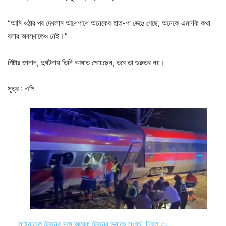
“আমি ওঠার পর দেখলাম আশেপাশে অনেকের হাত-পা ভেঙে গেছে, অনেকে এমনকি কথা
বলার অবস্থাতেও নেই।”
পিটার জানান, দুর্ঘটনায় তিনি আঘাত পেয়েছেন, তবে তা গুরুতর নয়।
সূত্র : এপি
লাইনচ্যুত ট্রেনের সঙ্গে আরেক ট্রেনের ভয়াবহ সংঘর্ষ, নিহত ২১