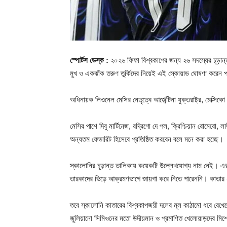
স্পোর্টস ডেস্ক :
২০২৬ ফিফা বিশ্বকাপের জন্য ২৬ সদস্যের চূড়ান্ত 
মুখ ও একঝাঁক তরুণ তুর্কিদের নিয়েই এই স্কোয়াড ঘোষণা করেন
অধিনায়ক লিওনেল মেসির নেতৃত্বে আর্জেন্টিনা যুক্তরাষ্ট্র, মেক্স
মেসির পাশে দিবু মার্টিনেজ, রদ্রিগো দে পল, ক্রিশ্চিয়ান রোমেরো,
অন্যতম ফেভারিট হিসেবে প্রতিষ্ঠিত করবেন বলে মনে করা হচ্ছে।
স্কালোনির চূড়ান্ত তালিকায় কয়েকটি উল্লেখযোগ্য নাম নেই। এর
তারকাদের ভিড়ে আক্রমণভাগে জায়গা করে নিতে পারেননি। কাতার
তবে স্কালোনি কাতারের বিশ্বকাপজয়ী দলের মূল কাঠামো ধরে রেখেছে
জুলিয়ানো সিমিওনের মতো উদীয়মান ও প্রমাণিত খেলোয়াড়দের মি