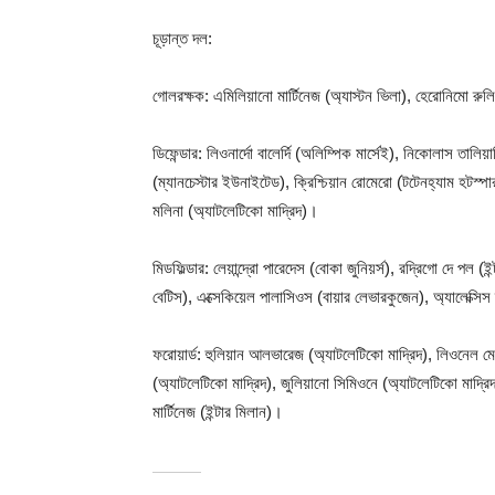
চূড়ান্ত দল:
গোলরক্ষক: এমিলিয়ানো মার্টিনেজ (অ্যাস্টন ভিলা), হেরোনিমো রুলি
ডিফেন্ডার: লিওনার্দো বালের্দি (অলিম্পিক মার্সেই), নিকোলাস তালিয
(ম্যানচেস্টার ইউনাইটেড), ক্রিশ্চিয়ান রোমেরো (টটেনহ্যাম হটস্পার
মলিনা (অ্যাটলেটিকো মাদ্রিদ)।
মিডফিল্ডার: লেয়ান্দ্রো পারেদেস (বোকা জুনিয়র্স), রদ্রিগো দে পল (ই
বেটিস), এক্সেকিয়েল পালাসিওস (বায়ার লেভারকুজেন), অ্যালেক্সিস
ফরোয়ার্ড: হুলিয়ান আলভারেজ (অ্যাটলেটিকো মাদ্রিদ), লিওনেল মে
(অ্যাটলেটিকো মাদ্রিদ), জুলিয়ানো সিমিওনে (অ্যাটলেটিকো মাদ্র
মার্টিনেজ (ইন্টার মিলান)।