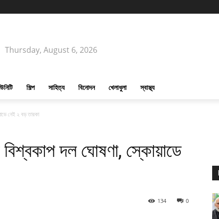
Thursday, August 6, 2026
উনিটি
শিল্প
সাহিত্য
বিনোদন
খেলাধুলা
স্বাস্থ্য
োয়াডে নেই ২ বড় তারকা
ার বিশ্বকাপ দল ঘোষণা, স্কোয়াডে
134
0