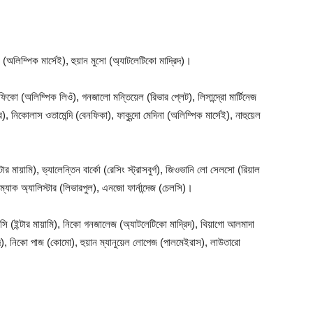
 (অলিম্পিক মার্সেই), হুয়ান মুসো (অ্যাটলেটিকো মাদ্রিদ)।
়াফিকো (অলিম্পিক লিওঁ), গনজালো মন্তিয়েল (রিভার প্লেট), লিসান্দ্রো মার্টিনেজ
), নিকোলাস ওতামেন্দি (বেনফিকা), ফাকুন্দো মেদিনা (অলিম্পিক মার্সেই), নাহুয়েল
ন্টার মায়ামি), ভ্যালেন্তিন বার্কো (রেসিং স্ট্রাসবুর্গ), জিওভানি লো সেলসো (রিয়াল
 ম্যাক অ্যালিস্টার (লিভারপুল), এনজো ফার্নান্দেজ (চেলসি)।
সি (ইন্টার মায়ামি), নিকো গনজালেজ (অ্যাটলেটিকো মাদ্রিদ), থিয়াগো আলমাদা
িদ), নিকো পাজ (কোমো), হুয়ান ম্যানুয়েল লোপেজ (পালমেইরাস), লাউতারো