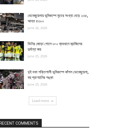
ভেনেজুয়েলায় ভূমিকম্পে মৃতের সংখ্যা বেড়ে ২৩৫,
আহত ৪৩০০
June 26, 2026
ভিনির জোড়া গোলে ৩-০ ব্যবধানে ব্রাজিলের
দুর্দান্ত জয়
June 25, 2026
দুই দফা শক্তিশালী ভূমিকম্পে কাঁপল ভেনেজুয়েলা,
বহু প্রাণহানির শঙ্কা
June 25, 2026
Load more
RECENT COMMENTS