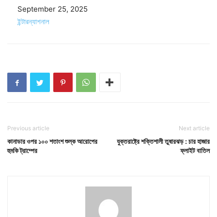
Date
September 25, 2025
In relation to
ইন্টারন্যাশনাল
Previous article
Next article
কানাডার ওপর ১০০ শতাংশ শুল্ক আরোপের
যুক্তরাষ্ট্রে শক্তিশালী তুষারঝড় : চার হাজার
হুমকি ট্রাম্পের
ফ্লাইট বাতিল