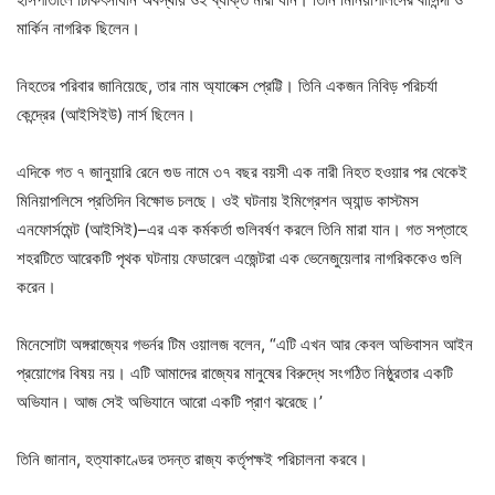
মার্কিন নাগরিক ছিলেন।
নিহতের পরিবার জানিয়েছে, তার নাম অ্যালেক্স প্রেট্টি। তিনি একজন নিবিড় পরিচর্যা
কেন্দ্রের (আইসিইউ) নার্স ছিলেন।
এদিকে গত ৭ জানুয়ারি রেনে গুড নামে ৩৭ বছর বয়সী এক নারী নিহত হওয়ার পর থেকেই
মিনিয়াপলিসে প্রতিদিন বিক্ষোভ চলছে। ওই ঘটনায় ইমিগ্রেশন অ্যান্ড কাস্টমস
এনফোর্সমেন্ট (আইসিই)–এর এক কর্মকর্তা গুলিবর্ষণ করলে তিনি মারা যান। গত সপ্তাহে
শহরটিতে আরেকটি পৃথক ঘটনায় ফেডারেল এজেন্টরা এক ভেনেজুয়েলার নাগরিককেও গুলি
করেন।
মিনেসোটা অঙ্গরাজ্যের গভর্নর টিম ওয়ালজ বলেন, “এটি এখন আর কেবল অভিবাসন আইন
প্রয়োগের বিষয় নয়। এটি আমাদের রাজ্যের মানুষের বিরুদ্ধে সংগঠিত নিষ্ঠুরতার একটি
অভিযান। আজ সেই অভিযানে আরো একটি প্রাণ ঝরেছে।’
তিনি জানান, হত্যাকাণ্ডের তদন্ত রাজ্য কর্তৃপক্ষই পরিচালনা করবে।