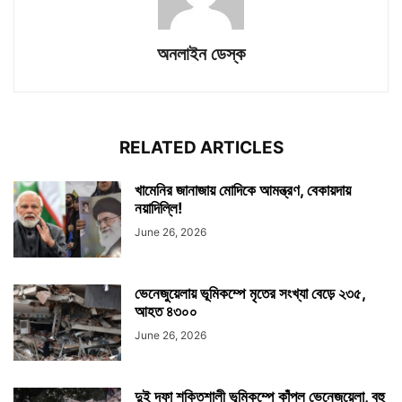
অনলাইন ডেস্ক
RELATED ARTICLES
খামেনির জানাজায় মোদিকে আমন্ত্রণ, বেকায়দায়
নয়াদিল্লি!
June 26, 2026
ভেনেজুয়েলায় ভূমিকম্পে মৃতের সংখ্যা বেড়ে ২৩৫,
আহত ৪৩০০
June 26, 2026
দুই দফা শক্তিশালী ভূমিকম্পে কাঁপল ভেনেজুয়েলা, বহু