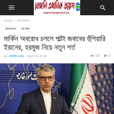
Home
ইন্টারন্যাশনাল
ইন্টারন্যাশনাল
লিড নিউজ
মার্কিন অবরোধ চললে পাল্টা জবাবের হুঁশিয়ারি
ইরানের, হরমুজ নিয়ে নতুন শর্ত
181
0
By
অনলাইন ডেস্ক
-
April 18, 2026