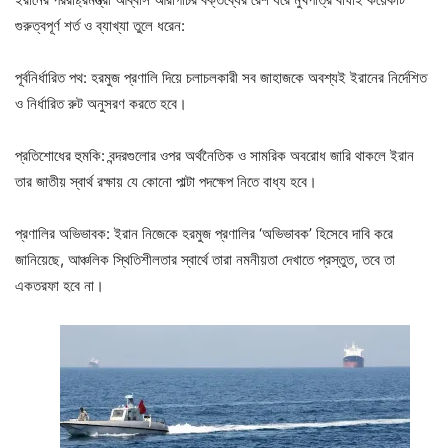
গুরুত্বপূর্ণ শর্ত ও ব্যাখ্যা তুলে ধরেন:
পূর্বনির্ধারিত পথ: হরমুজ প্রণালি দিয়ে চলাচলকারী সব জাহাজকে অবশ্যই ইরানের নির্দেশিত
ও নির্ধারিত রুট অনুসরণ করতে হবে।
প্রতিশোধের হুমকি: বন্দরগুলোর ওপর অর্থনৈতিক ও সামরিক অবরোধ জারি থাকলে ইরান
তার জাতীয় স্বার্থ রক্ষায় যে কোনো পাল্টা পদক্ষেপ নিতে বাধ্য হবে।
প্রণালির অভিভাবক: ইরান নিজেকে হরমুজ প্রণালির ‘অভিভাবক’ হিসেবে দাবি করে
জানিয়েছে, আঞ্চলিক স্থিতিশীলতার স্বার্থে তারা নমনীয়তা দেখাতে প্রস্তুত, তবে তা
একতরফা হবে না।