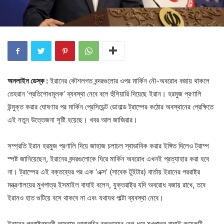
অনলাইন ডেস্ক :
ইরানের কৌশলগত বন্দরগুলোর ওপর মার্কিন নৌ-অবরোধ বজায় থাকলে
তেহরান ‘প্রতিশোধমূলক’ ব্যবস্থা নেবে বলে হুঁশিয়ারি দিয়েছে ইরান। হরমুজ প্রণালি
উন্মুক্ত করার ঘোষণার পর মার্কিন প্রেসিডেন্ট ডোনাল্ড ট্রাম্পের কঠোর অবস্থানের প্রেক্ষিতে
এই নতুন উত্তেজনা সৃষ্টি হয়েছে। খবর আল জাজিরার।
সম্প্রতি ইরান হরমুজ প্রণালি দিয়ে জাহাজ চলাচল স্বাভাবিক করার ইঙ্গিত দিলেও ট্রাম্প
স্পষ্ট জানিয়েছেন, ইরানের বন্দরগুলোকে ঘিরে মার্কিন অবরোধ এখনই প্রত্যাহার করা হবে
না। ট্রাম্পের এই বক্তব্যের পর এক ‘এক্স’ (সাবেক টুইটার) বার্তায় ইরানের পররাষ্ট্র
মন্ত্রণালয়ের মুখপাত্র ইসমাইল বাঘাই বলেন, যুক্তরাষ্ট্র যদি অবরোধ বজায় রাখে, তবে
ইরানও হাত গুটিয়ে বসে থাকবে না এবং যথাযথ পাল্টা ব্যবস্থা নেবে।
ইরানের পররাষ্ট্রমন্ত্রী আব্বাস আরাগচির বক্তব্যের রেশ ধরে মুখপাত্র বাঘাই কয়েকটি