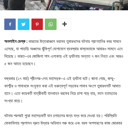
অনলাইন ডেস্ক :
ভারতের উত্তরাঞ্চলে ভয়াবহ তুষারধসের ঘটনায় প্রাণহানির খবর সামনে
এসেছে, যা পাহাড়ি অঞ্চলের ঝুঁকিপূর্ণ যোগাযোগ ব্যবস্থার বাস্তবতাকে আবারও সামনে এনে
দিয়েছে। ভারত-এর জোজিলা পাস এলাকায় এই দুর্ঘটনায় অন্তত ৭ জন নিহত এবং আরও
৫ জন আহত হয়েছেন।
শুক্রবার (২৭ মার্চ) শ্রীনগর-লেহ মহাসড়ক-এ এই দুর্ঘটনা ঘটে। জানা গেছে, জম্মু-
কাশ্মীর ও লাদাখকে সংযুক্ত করা এই গুরুত্বপূর্ণ সড়কের লাদাখ অংশে তুষারধসটি আঘাত
হানে। এতে কয়েকটি যাত্রীবাহী যানবাহন বরফের নিচে চাপা পড়ে যায়, ফলে হতাহতের
সংখ্যা বাড়ে।
ঘটনার পরপরই পুরো মহাসড়কটি যান চলাচলের জন্য বন্ধ করে দেওয়া হয়। পরিস্থিতি
মোকাবিলায় প্রশাসন দ্রুত উদ্ধার অভিযান শুরু করে এবং বরফ অপসারণের কাজ জোরদার