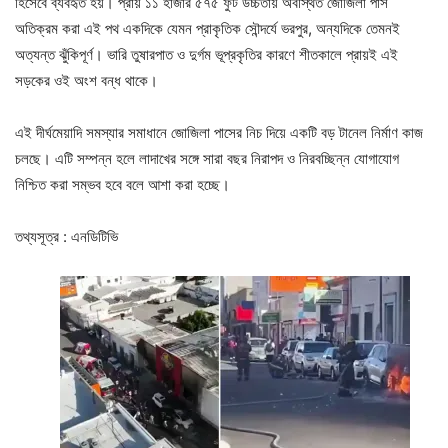
হিসেবে ব্যবহৃত হয়। প্রায় ১১ হাজার ৫৭৫ ফুট উচ্চতায় অবস্থিত জোজিলা পাস
অতিক্রম করা এই পথ একদিকে যেমন প্রাকৃতিক সৌন্দর্যে ভরপুর, অন্যদিকে তেমনই
অত্যন্ত ঝুঁকিপূর্ণ। ভারি তুষারপাত ও দুর্গম ভূপ্রকৃতির কারণে শীতকালে প্রায়ই এই
সড়কের ওই অংশ বন্ধ থাকে।
এই দীর্ঘমেয়াদি সমস্যার সমাধানে জোজিলা পাসের নিচ দিয়ে একটি বড় টানেল নির্মাণ কাজ
চলছে। এটি সম্পন্ন হলে লাদাখের সঙ্গে সারা বছর নিরাপদ ও নিরবচ্ছিন্ন যোগাযোগ
নিশ্চিত করা সম্ভব হবে বলে আশা করা হচ্ছে।
তথ্যসূত্র : এনডিটিভি