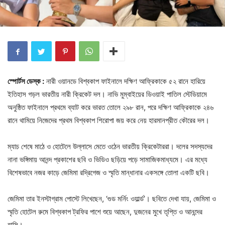
স্পোর্টস ডেস্ক :
নারী ওয়ানডে বিশ্বকাপ ফাইনালে দক্ষিণ আফ্রিকাকে ৫২ রানে হারিয়ে
ইতিহাস গড়ল ভারতীয় নারী ক্রিকেট দল। নাভি মুম্বাইয়ের ডিওয়াই পাতিল স্টেডিয়ামে
অনুষ্ঠিত ফাইনালে প্রথমে ব্যাট করে ভারত তোলে ২৯৮ রান, পরে দক্ষিণ আফ্রিকাকে ২৪৬
রানে থামিয়ে নিজেদের প্রথম বিশ্বকাপ শিরোপা জয় করে নেয় হারমানপ্রীত কৌরের দল।
ম্যাচ শেষে মাঠে ও হোটেলে উল্লাসে মেতে ওঠেন ভারতীয় ক্রিকেটাররা। দলের সদস্যদের
নানা ভঙ্গিমায় আনন্দ প্রকাশের ছবি ও ভিডিও ছড়িয়ে পড়ে সামাজিকমাধ্যমে। এর মধ্যে
বিশেষভাবে নজর কাড়ে জেমিমা রদ্রিগেজ ও স্মৃতি মান্ধানার একসঙ্গে তোলা একটি ছবি।
জেমিমা তার ইনস্টাগ্রাম পোস্টে লিখেছেন, ‘গুড মর্নিং ওয়ার্ল্ড’। ছবিতে দেখা যায়, জেমিমা ও
স্মৃতি হোটেল রুমে বিশ্বকাপ ট্রফির পাশে শুয়ে আছেন, দুজনের মুখে তৃপ্তি ও আনন্দের
হাসি।