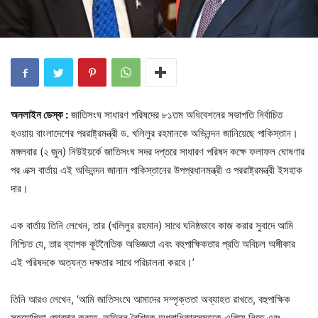
অনলাইন ডেস্ক :
জাতিসংঘ সাধারণ পরিষদের ৮১তম অধিবেশনের সভাপতি নির্বাচিত
হওয়ায় বাংলাদেশের পররাষ্ট্রমন্ত্রী ড. খলিলুর রহমানকে অভিনন্দন জানিয়েছে পাকিস্তান।
মঙ্গলবার (২ জুন) নিউইয়র্কে জাতিসংঘ সদর দপ্তরে সাধারণ পরিষদ কক্ষে ফলাফল ঘোষণার
পর এক্স বার্তায় এই অভিনন্দন জানান পাকিস্তানের উপপ্রধানমন্ত্রী ও পররাষ্ট্রমন্ত্রী ইসহাক
দার।
এক বার্তায় তিনি লেখেন, তার (খলিলুর রহমান) সাথে ঘনিষ্ঠভাবে কাজ করার সুবাদে আমি
নিশ্চিত যে, তার ব্যাপক কূটনৈতিক অভিজ্ঞতা এবং বহুপাক্ষিকতার প্রতি অবিচল অঙ্গীকার
এই পরিষদকে অত্যন্ত দক্ষতার সাথে পরিচালনা করবে।’
তিনি আরও লেখেন, ‘আমি জাতিসংঘে আমাদের সম্পৃক্ততা অব্যাহত রাখতে, বহুপাক্ষিক
সহযোগিতা জোরদার করতে, অভিন্ন বৈশ্বিক অগ্রাধিকারসমূহকে এগিয়ে নিতে এবং