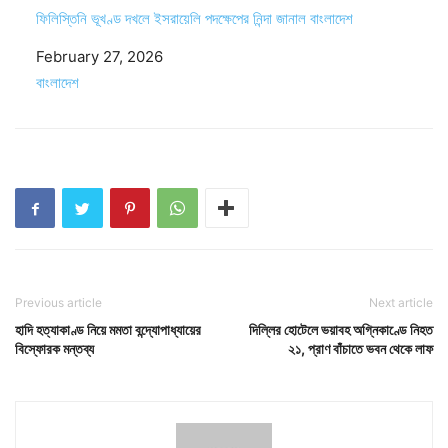
ফিলিস্তিনি ভূখণ্ড দখলে ইসরায়েলি পদক্ষেপের নিন্দা জানাল বাংলাদেশ
Date
February 27, 2026
In relation to
বাংলাদেশ
Previous article
Next article
হাদি হত্যাকাণ্ড নিয়ে মমতা বন্দ্যোপাধ্যায়ের
দিল্লির হোটেলে ভয়াবহ অগ্নিকাণ্ডে নিহত
বিস্ফোরক মন্তব্য
২১, প্রাণ বাঁচাতে ভবন থেকে লাফ