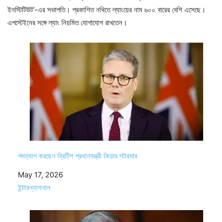
ইনস্টিটিউট’-এর সভাপতি। প্রকাশিত নথিতে ল্যাংয়ের নাম ৬০০ বারের বেশি এসেছে।
এপস্টেইনের সঙ্গে ল্যাং নিয়মিত যোগাযোগ রাখতেন।
পদত্যাগ করছেন ব্রিটিশ প্রধানমন্ত্রী কিয়ার স্টারমার
Date
May 17, 2026
In relation to
ইন্টারন্যাশনাল