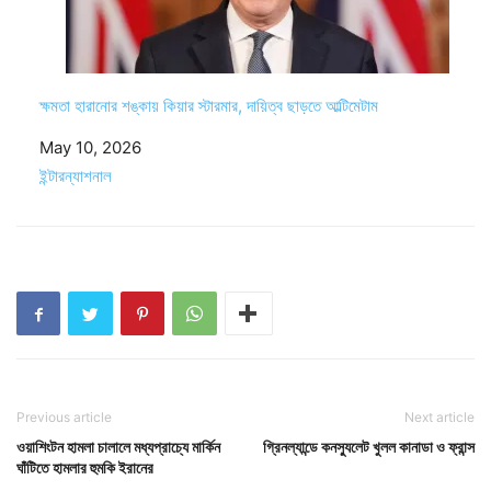
ক্ষমতা হারানোর শঙ্কায় কিয়ার স্টারমার, দায়িত্ব ছাড়তে আল্টিমেটাম
Date
May 10, 2026
In relation to
ইন্টারন্যাশনাল
Previous article
Next article
ওয়াশিংটন হামলা চালালে মধ্যপ্রাচ্যে মার্কিন
গ্রিনল্যান্ডে কনস্যুলেট খুলল কানাডা ও ফ্রান্স
ঘাঁটিতে হামলার হুমকি ইরানের