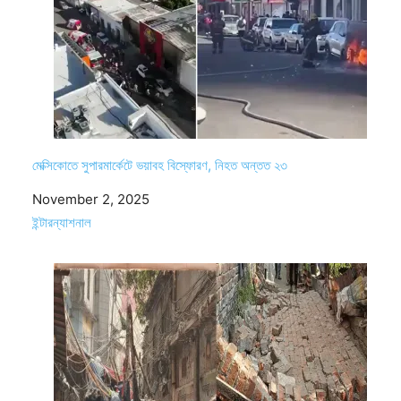
মেক্সিকোতে সুপারমার্কেটে ভয়াবহ বিস্ফোরণ, নিহত অন্তত ২৩
Date
November 2, 2025
In relation to
ইন্টারন্যাশনাল