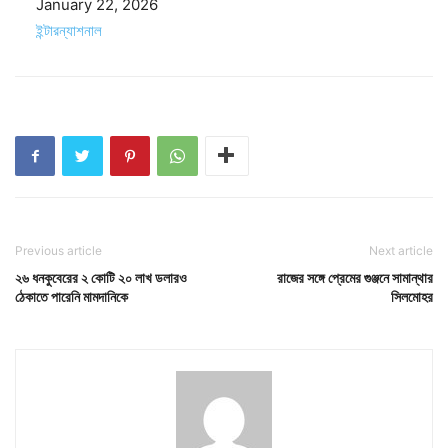
Date
January 22, 2026
In relation to
ইন্টারন্যাশনাল
Previous article
Next article
২৬ ধনকুবেরের ২ কোটি ২০ লাখ ডলারও
রাজের সঙ্গে প্রেমের গুঞ্জনে সামান্থার
ঠেকাতে পারেনি মামদানিকে
সিলমোহর