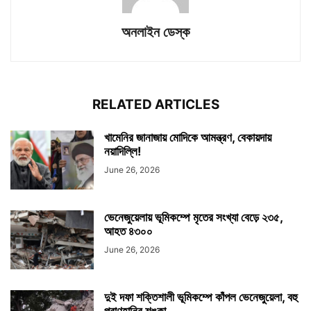
অনলাইন ডেস্ক
RELATED ARTICLES
খামেনির জানাজায় মোদিকে আমন্ত্রণ, বেকায়দায়
নয়াদিল্লি!
June 26, 2026
ভেনেজুয়েলায় ভূমিকম্পে মৃতের সংখ্যা বেড়ে ২৩৫,
আহত ৪৩০০
June 26, 2026
দুই দফা শক্তিশালী ভূমিকম্পে কাঁপল ভেনেজুয়েলা, বহু
প্রাণহানির শঙ্কা