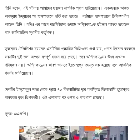
তিনি বলেন, এই ঘটনায় আমাদের ছয়জন নাগরিক প্রাণ হারিয়েছেন। একজনকে আহত
অবস্থায় উদ্ধারের পর হাসপাতালে ভর্তি করা হয়েছে। বর্তমানে হাসপাতালে চিকিৎসাধীন
আছেন তিনি। যদিও এর আগে পারফিউমের গুদামে অগ্নিকাণ্ডে দুইজন আহত হয়েছেন
বলে জানিয়েছিল স্থানীয় কর্তৃপক্ষ।
তুরস্কের টেলিভিশন চ্যানেল এনটিভির প্রচারিত ভিডিওতে দেখা যায়, গুদাম হিসেবে ব্যবহৃত
ভবনটির দুই তলা আগুনে সম্পূর্ণ ধ্বংস হয়ে গেছে। তবে অগ্নিকাণ্ডের উৎস এখনও
পরিষ্কার নয়। অগ্নিকাণ্ডের কারণ জানতে ইতোমধ্যে তদন্ত শুরু হয়েছে বলে আঞ্চলিক
গভর্নর জানিয়েছেন।
দেশটির ইস্তাম্বুল শহর থেকে প্রায় ৭০ কিলোমিটার দূরে অবস্থিত দিলোভাসি তুরস্কের
অন্যতম বৃহৎ শিল্পনগরী। ওই এলাকায় বহু গুদাম ও কারখানা রয়েছে।
সূত্র: এএফপি।