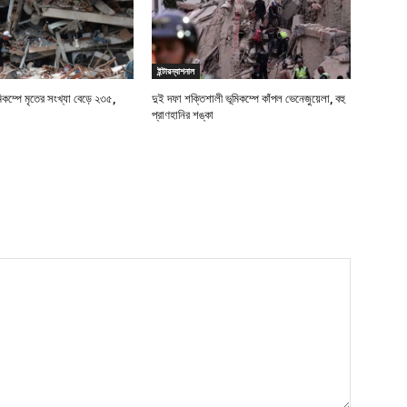
ইন্টারন্যাশনাল
মিকম্পে মৃতের সংখ্যা বেড়ে ২৩৫,
দুই দফা শক্তিশালী ভূমিকম্পে কাঁপল ভেনেজুয়েলা, বহু
প্রাণহানির শঙ্কা