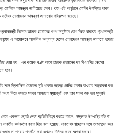
েক রহমানের শপথ অনুষ্ঠানকে ঘিরে শুরু হয়েছে আঞ্চলিক কূটনৈতিক তৎপরতা। ১৭
েন্দ্র মোদিকে আমন্ত্রণ জানিয়েছে ঢাকা। তবে এই অনুষ্ঠানে মোদির উপস্থিত থাকা
 রাষ্ট্রের নেতাদেরও আমন্ত্রণ জানানোর পরিকল্পনা রয়েছে।
প্রধানমন্ত্রী হিসেবে তারেক রহমানের শপথ অনুষ্ঠানে যোগ দিতে ভারতের প্রধানমন্ত্রী
ি অনুষ্ঠেয় এ আয়োজনে আঞ্চলিক অন্যান্য দেশের নেতাদেরও আমন্ত্রণ জানানো হয়েছে
 পৌঁছে দেয়া হয়। এর কয়েক ঘণ্টা আগে তারেক রহমানের দল বিএনপির নেতারা
নানো হবে।
রোঁর সঙ্গে দ্বিপাক্ষিক বৈঠকের সূচি থাকায় নরেন্দ্র মোদির ঢাকায় যাওয়ার সম্ভাবনা কম
ে অংশ নিতে ভারতে সফরে আসছেন ম্যাক্রোঁ এবং তার সফর শুরু হবে মুম্বাই
থেকে একজন জ্যেষ্ঠ নেতা প্রতিনিধিত্ব করতে পারেন, সম্ভবত উপ-রাষ্ট্রপতি বা
ন ভারতীয় কর্মকর্তার বরাত দিয়ে বলা হয়েছে, ভারত বাংলাদেশের সঙ্গে তাড়াহুড়ো করে
মে যাওয়ায় তা পুনরায় পুনর্গঠন করা এখনও দিল্লির কাছে অগ্রাধিকার।