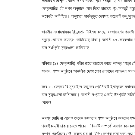
অনলাইন ডেস্ক :
বাংলাদেশের পরবর্তী প্রধানমন্ত্রী হিসেবে তার
ফেব্রুয়ারির এই শপথ অনুষ্ঠানে যোগ দিতে ভারতের প্রধানমন্ত্রী নর
অনেকটা অনিশ্চিত। অনুষ্ঠানে সার্কভুক্ত দেশসহ কয়েকটি বন্ধুসুলভ
ভারতীয় সংবাদমাধ্যম হিন্দুস্তান টাইমস বলছে, বাংলাদেশের পরবর্তী 
নরেন্দ্র মোদিকে আমন্ত্রণ জানিয়েছে ঢাকা। আগামী ১৭ ফেব্রুয়ার
বলে সংশ্লিষ্ট সূত্রগুলো জানিয়েছে।
শনিবার (১৪ ফেব্রুয়ারি) গভীর রাতে ভারতের কাছে আমন্ত্রণপত্র
জানান, শপথ অনুষ্ঠানে আঞ্চলিক দেশগুলোর নেতাদের আমন্ত্রণ জা
তবে ১৭ ফেব্রুয়ারি মুম্বাইয়ে ফ্রান্সের প্রেসিডেন্ট ইমানুয়েল ম্যাক্
বলে সূত্রগুলো জানিয়েছে। আগামী সপ্তাহে এআই ইমপ্যাক্ট সামিট
থেকেই।
অবশ্য মোদি না এলেও তারেক রহমানের শপথ অনুষ্ঠানে ভারতের পক্ষ 
পররাষ্ট্রমন্ত্রী ঢাকায় যেতে পারেন। বিষয়টি সম্পর্কে অবগত কয়েকজ
সম্পর্ক পুনর্গঠনের চেষ্টা করতে চায় না, যদিও সম্পর্ক তলানিতে নে