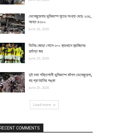
ভেনেজুয়েলায় ভূমিকম্পে মৃতের সংখ্যা বেড়ে ২৩৫,
আহত ৪৩০০
June 26, 2026
ভিনির জোড়া গোলে ৩-০ ব্যবধানে ব্রাজিলের
দুর্দান্ত জয়
June 25, 2026
দুই দফা শক্তিশালী ভূমিকম্পে কাঁপল ভেনেজুয়েলা,
বহু প্রাণহানির শঙ্কা
June 25, 2026
Load more
RECENT COMMENTS