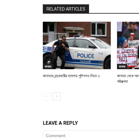
RELATED ARTICLES
কানাডা
কানাডা
কানাডায় বন্দুকধারীর হামলায় পুলিশসহ নিহত ৩
কানাডা থেকে আলব
পরিকল্পনা
LEAVE A REPLY