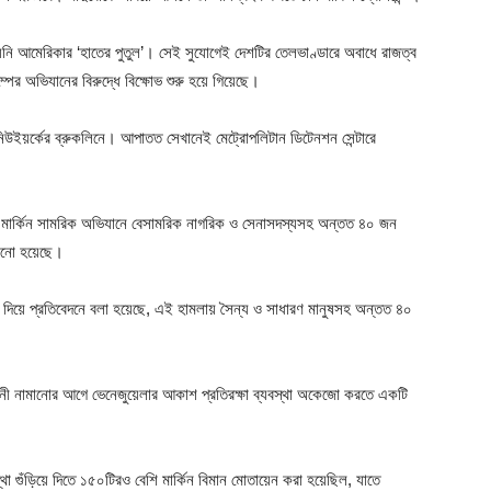
ি আমেরিকার ‘হাতের পুতুল’। সেই সুযোগেই দেশটির তেলভাণ্ডারে অবাধে রাজত্ব
পের অভিযানের বিরুদ্ধে বিক্ষোভ শুরু হয়ে গিয়েছে।
েছে নিউইয়র্কের ব্রুকলিনে। আপাতত সেখানেই মেট্রোপলিটান ডিটেনশন সেন্টারে
ো মার্কিন সামরিক অভিযানে বেসামরিক নাগরিক ও সেনাসদস্যসহ অন্তত ৪০ জন
ানো হয়েছে।
াত দিয়ে প্রতিবেদনে বলা হয়েছে, এই হামলায় সৈন্য ও সাধারণ মানুষসহ অন্তত ৪০
লবাহিনী নামানোর আগে ভেনেজুয়েলার আকাশ প্রতিরক্ষা ব্যবস্থা অকেজো করতে একটি
্থা গুঁড়িয়ে দিতে ১৫০টিরও বেশি মার্কিন বিমান মোতায়েন করা হয়েছিল, যাতে