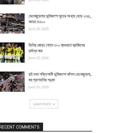
ভেনেজুয়েলায় ভূমিকম্পে মৃতের সংখ্যা বেড়ে ২৩৫,
আহত ৪৩০০
June 26, 2026
ভিনির জোড়া গোলে ৩-০ ব্যবধানে ব্রাজিলের
দুর্দান্ত জয়
June 25, 2026
দুই দফা শক্তিশালী ভূমিকম্পে কাঁপল ভেনেজুয়েলা,
বহু প্রাণহানির শঙ্কা
June 25, 2026
Load more
RECENT COMMENTS