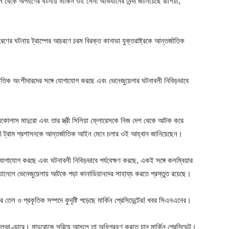
বন থেকে অপহণের ঘটনায় মার্কিন ওই সেনা অভিযানের নিন্দা জানিয়েছে রাশিয়া,
ণের ঘটনায় ট্রাম্পের আচরণে চরম বিরক্ত কানাডা যুক্তরাষ্ট্রকে আন্তর্জাতিক
র্জাতিক অংশীদারদের সঙ্গে যোগাযোগ করছে এবং ভেনেজুয়েলার ঘটনাবলী নিবিড়ভাবে
ট নিকোলাস মাদুরো এবং তার স্ত্রী সিলিয়া ফ্লোরেসকে নিজ দেশ থেকে আটক করে
মন্ত্রী ট্রাম প্রশাসনকে আন্তর্জাতিক আইন মেনে চলার ওই আহ্বান জানিয়েছেন।
োগাযোগ করছে এবং ঘটনাবলী নিবিড়ভাবে পর্যবেক্ষণ করছে, একই সঙ্গে কলম্বিয়ার
চ্যানেলে ভেনেজুয়েলায় আটকে পড়া কানাডিয়ানদের সাহায্য করতে প্রস্তুত রয়েছে।
তেল ও প্রকৃতিক সম্পদে কুদৃষ্টি পড়েছে মার্কিন প্রেসিডেন্টের! খবর সিএনএনের।
লভাণ্ডারে। মাদুরোকে সরিয়ে আসলে তা অধিগ্রহণ করতে চান মার্কিন প্রেসিডেন্ট।