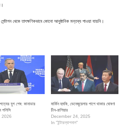
রে।
 পেন্টাগন থেকে তাৎক্ষণিকভাবে কোনো আনুষ্ঠানিক মন্তব্য পাওয়া যায়নি।
ত্যের যুগ শেষ: কানাডার
মার্কিন হুমকি, ভেনেজুয়েলার পাশে থাকার ঘোষণা
েন পলিসি
চীন-রাশিয়ার
, 2026
December 24, 2025
In "ইন্টারন্যাশনাল"