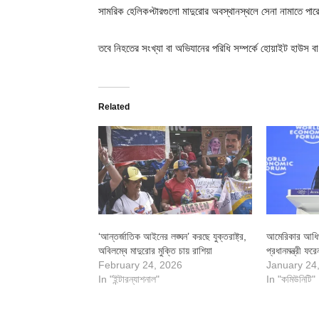
সামরিক হেলিকপ্টারগুলো মাদুরোর অবস্থানস্থলে সেনা নামাতে পা
তবে নিহতের সংখ্যা বা অভিযানের পরিধি সম্পর্কে হোয়াইট হাউস বা
Related
‘আন্তর্জাতিক আইনের লঙ্ঘন’ করছে যুক্তরাষ্ট্র,
আমেরিকার আধিপ
অবিলম্বে মাদুরোর মুক্তি চায় রাশিয়া
প্রধানমন্ত্রী ফর
February 24, 2026
January 24
In "ইন্টারন্যাশনাল"
In "কমিউনিটি"