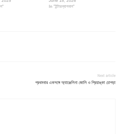
, 2025
June 18, 2026
াল"
In "ইন্টারন্যাশনাল"
Next article
প্রথমবার একসঙ্গে অ্যাঞ্জেলিনা জোলি ও প্রিয়াঙ্কা চোপড়া