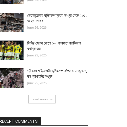
ভেনেজুয়েলায় ভূমিকম্পে মৃতের সংখ্যা বেড়ে ২৩৫,
আহত ৪৩০০
June 26, 2026
ভিনির জোড়া গোলে ৩-০ ব্যবধানে ব্রাজিলের
দুর্দান্ত জয়
June 25, 2026
দুই দফা শক্তিশালী ভূমিকম্পে কাঁপল ভেনেজুয়েলা,
বহু প্রাণহানির শঙ্কা
June 25, 2026
Load more
RECENT COMMENTS