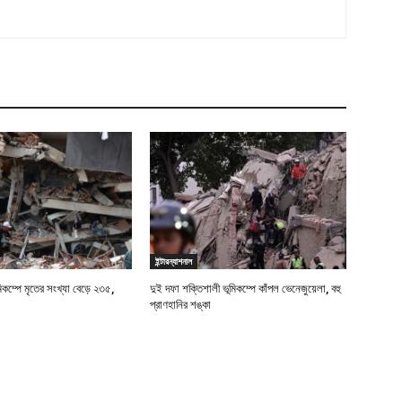
ইন্টারন্যাশনাল
মিকম্পে মৃতের সংখ্যা বেড়ে ২৩৫,
দুই দফা শক্তিশালী ভূমিকম্পে কাঁপল ভেনেজুয়েলা, বহু
প্রাণহানির শঙ্কা