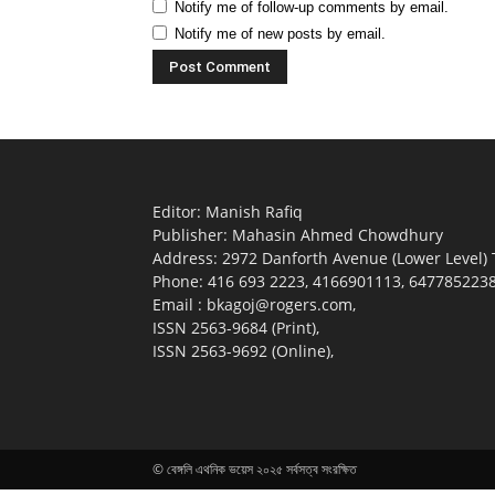
Notify me of follow-up comments by email.
Notify me of new posts by email.
Editor: Manish Rafiq
Publisher: Mahasin Ahmed Chowdhury
Address: 2972 Danforth Avenue (Lower Level)
Phone: 416 693 2223, 4166901113, 6477852238 (
Email : bkagoj@rogers.com,
ISSN 2563-9684 (Print),
ISSN 2563-9692 (Online),
© বেঙ্গলি এথনিক ভয়েস ২০২৫ সর্বসত্ব সংরক্ষিত