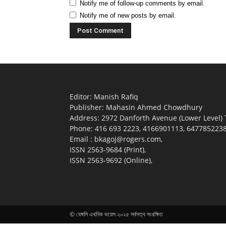
Notify me of follow-up comments by email.
Notify me of new posts by email.
Editor: Manish Rafiq
Publisher: Mahasin Ahmed Chowdhury
Address: 2972 Danforth Avenue (Lower Level)
Phone: 416 693 2223, 4166901113, 6477852238 (
Email : bkagoj@rogers.com,
ISSN 2563-9684 (Print),
ISSN 2563-9692 (Online),
© বেঙ্গলি এথনিক ভয়েস ২০২৫ সর্বসত্ব সংরক্ষিত