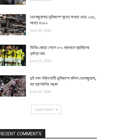
ভেনেজুয়েলায় ভূমিকম্পে মৃতের সংখ্যা বেড়ে ২৩৫,
আহত ৪৩০০
June 26, 2026
ভিনির জোড়া গোলে ৩-০ ব্যবধানে ব্রাজিলের
দুর্দান্ত জয়
June 25, 2026
দুই দফা শক্তিশালী ভূমিকম্পে কাঁপল ভেনেজুয়েলা,
বহু প্রাণহানির শঙ্কা
June 25, 2026
Load more
RECENT COMMENTS