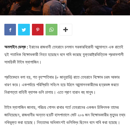
অনলাইন ডেস্ক :
ইরানের রাজধানী তেহরানে চলমান সরকারবিরোধী আন্দোলনে এক রাতেই
দুই শতাধিক বিক্ষোভকারী নিহত হয়েছেন বলে দাবি করেছে যুক্তরাষ্ট্রভিত্তিক প্রভাবশালী
সাময়িকী টাইম ম্যাগাজিন।
প্রতিবেদনে বলা হয়, গত বৃহস্পতিবার (৮ জানুয়ারি) রাতে তেহরানে বিক্ষোভ চরম আকার
ধারণ করে। একপর্যায়ে পরিস্থিতি সহিংস হয়ে উঠলে আন্দোলনকারীদের ছত্রভঙ্গ করতে
নিরাপত্তা বাহিনী ব্যাপক গুলি চালায়। এতে প্রাণ হারান বহু মানুষ।
টাইম ম্যাগাজিন জানায়, পরিচয় গোপন রাখার শর্তে তেহরানের একজন চিকিৎসক তাদের
জানিয়েছেন, রাজধানীর অন্তত ছয়টি হাসপাতালে মোট ২০৬ জন বিক্ষোভকারীর মৃত্যুর তথ্য
নথিভুক্ত করা হয়েছে। নিহতদের অধিকাংশই গুলিবিদ্ধ ছিলেন বলে দাবি করা হয়েছে।