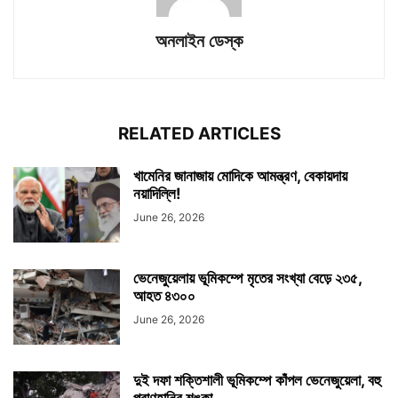
অনলাইন ডেস্ক
RELATED ARTICLES
খামেনির জানাজায় মোদিকে আমন্ত্রণ, বেকায়দায়
নয়াদিল্লি!
June 26, 2026
ভেনেজুয়েলায় ভূমিকম্পে মৃতের সংখ্যা বেড়ে ২৩৫,
আহত ৪৩০০
June 26, 2026
দুই দফা শক্তিশালী ভূমিকম্পে কাঁপল ভেনেজুয়েলা, বহু