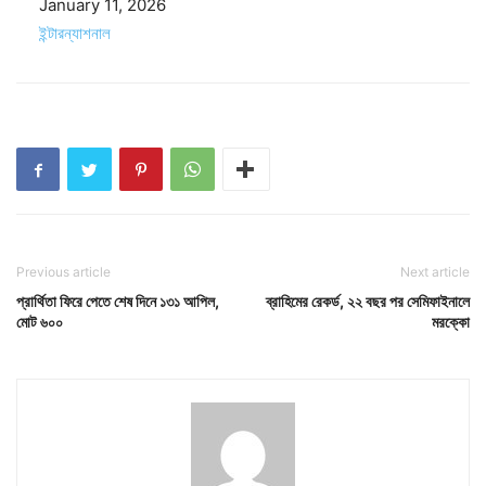
Date
January 11, 2026
In relation to
ইন্টারন্যাশনাল
Previous article
Next article
প্রার্থিতা ফিরে পেতে শেষ দিনে ১৩১ আপিল,
ব্রাহিমের রেকর্ড, ২২ বছর পর সেমিফাইনালে
মোট ৬০০
মরক্কো