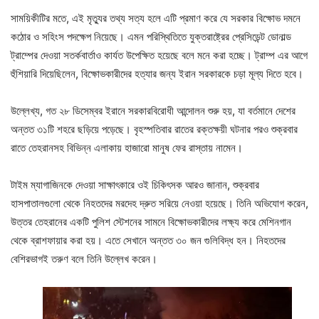
সাময়িকীটির মতে, এই মৃত্যুর তথ্য সত্য হলে এটি প্রমাণ করে যে সরকার বিক্ষোভ দমনে
কঠোর ও সহিংস পদক্ষেপ নিয়েছে। এমন পরিস্থিতিতে যুক্তরাষ্ট্রের প্রেসিডেন্ট ডোনাল্ড
ট্রাম্পের দেওয়া সতর্কবার্তাও কার্যত উপেক্ষিত হয়েছে বলে মনে করা হচ্ছে। ট্রাম্প এর আগে
হুঁশিয়ারি দিয়েছিলেন, বিক্ষোভকারীদের হত্যার জন্য ইরান সরকারকে চড়া মূল্য দিতে হবে।
উল্লেখ্য, গত ২৮ ডিসেম্বর ইরানে সরকারবিরোধী আন্দোলন শুরু হয়, যা বর্তমানে দেশের
অন্তত ৩১টি শহরে ছড়িয়ে পড়েছে। বৃহস্পতিবার রাতের রক্তক্ষয়ী ঘটনার পরও শুক্রবার
রাতে তেহরানসহ বিভিন্ন এলাকায় হাজারো মানুষ ফের রাস্তায় নামেন।
টাইম ম্যাগাজিনকে দেওয়া সাক্ষাৎকারে ওই চিকিৎসক আরও জানান, শুক্রবার
হাসপাতালগুলো থেকে নিহতদের মরদেহ দ্রুত সরিয়ে নেওয়া হয়েছে। তিনি অভিযোগ করেন,
উত্তর তেহরানের একটি পুলিশ স্টেশনের সামনে বিক্ষোভকারীদের লক্ষ্য করে মেশিনগান
থেকে ব্রাশফায়ার করা হয়। এতে সেখানে অন্তত ৩০ জন গুলিবিদ্ধ হন। নিহতদের
বেশিরভাগই তরুণ বলে তিনি উল্লেখ করেন।