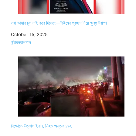
ওরা আমার চুল নাই করে দিয়েছে—টাইমের প্রচ্ছদ নিয়ে ক্ষুব্ধ ট্রাম্প
Date
October 15, 2025
In relation to
ইন্টারন্যাশনাল
বিক্ষোভে উত্তাল ইরান, নিহত অন্তত ১৯২