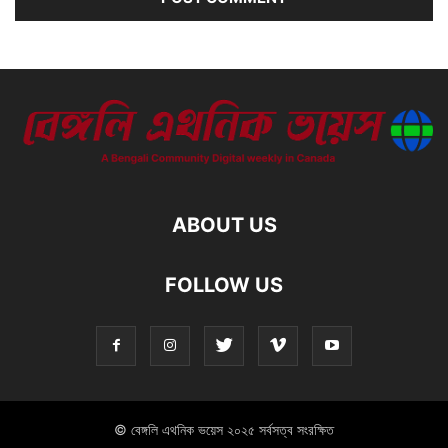
ABOUT US
FOLLOW US
© বেঙ্গলি এথনিক ভয়েস ২০২৫ সর্বসত্ব সংরক্ষিত