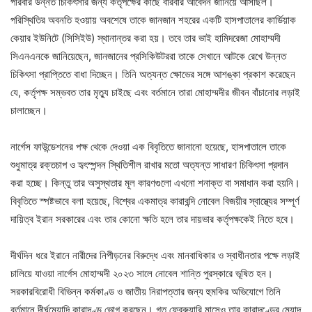
পরিবার উন্নত চিকিৎসার জন্য কর্তৃপক্ষের কাছে বারবার আবেদন জানিয়ে আসছিল।
পরিস্থিতির অবনতি হওয়ায় অবশেষে তাকে জানজান শহরের একটি হাসপাতালের কার্ডিয়াক
কেয়ার ইউনিটে (সিসিইউ) স্থানান্তর করা হয়। তবে তার ভাই হামিদরেজা মোহাম্মদী
সিএনএনকে জানিয়েছেন, জানজানের প্রসিকিউটররা তাকে সেখানে আটকে রেখে উন্নত
চিকিৎসা প্রাপ্তিতে বাধা দিচ্ছেন। তিনি অত্যন্ত ক্ষোভের সঙ্গে আশঙ্কা প্রকাশ করেছেন
যে, কর্তৃপক্ষ সম্ভবত তার মৃত্যু চাইছে এবং বর্তমানে তারা মোহাম্মদীর জীবন বাঁচানোর লড়াই
চালাচ্ছেন।
নার্গেস ফাউন্ডেশনের পক্ষ থেকে দেওয়া এক বিবৃতিতে জানানো হয়েছে, হাসপাতালে তাকে
শুধুমাত্র রক্তচাপ ও হৃৎস্পন্দন স্থিতিশীল রাখার মতো অত্যন্ত সাধারণ চিকিৎসা প্রদান
করা হচ্ছে। কিন্তু তার অসুস্থতার মূল কারণগুলো এখনো শনাক্ত বা সমাধান করা হয়নি।
বিবৃতিতে স্পষ্টভাবে বলা হয়েছে, বিশ্বের একমাত্র কারাবন্দি নোবেল বিজয়ীর স্বাস্থ্যের সম্পূর্ণ
দায়িত্ব ইরান সরকারের এবং তার কোনো ক্ষতি হলে তার দায়ভার কর্তৃপক্ষকেই নিতে হবে।
দীর্ঘদিন ধরে ইরানে নারীদের নিপীড়নের বিরুদ্ধে এবং মানবাধিকার ও স্বাধীনতার পক্ষে লড়াই
চালিয়ে যাওয়া নার্গেস মোহাম্মদী ২০২৩ সালে নোবেল শান্তি পুরস্কারে ভূষিত হন।
সরকারবিরোধী বিভিন্ন কর্মকাণ্ড ও জাতীয় নিরাপত্তার জন্য হুমকির অভিযোগে তিনি
বর্তমানে দীর্ঘমেয়াদি কারাদণ্ড ভোগ করছেন। গত ফেব্রুয়ারি মাসেও তার কারাদণ্ডের মেয়াদ