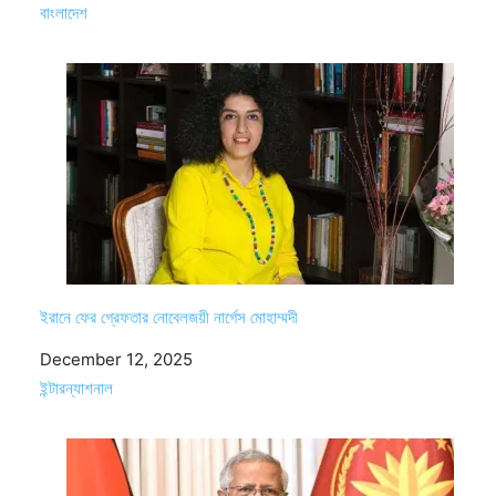
In relation to
বাংলাদেশ
ইরানে ফের গ্রেফতার নোবেলজয়ী নার্গেস মোহাম্মদী
Date
December 12, 2025
In relation to
ইন্টারন্যাশনাল