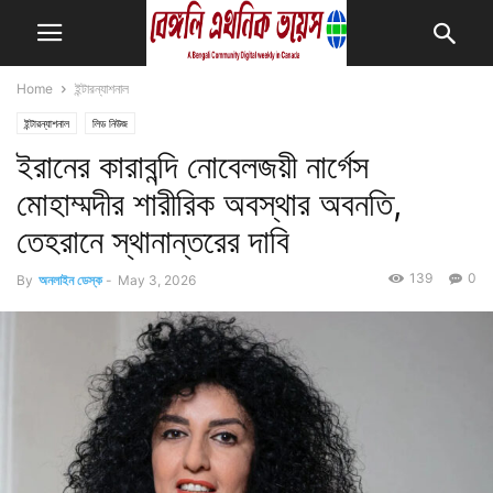
Home
ইন্টারন্যাশনাল
ইন্টারন্যাশনাল
লিড নিউজ
ইরানের কারাবন্দি নোবেলজয়ী নার্গেস
মোহাম্মদীর শারীরিক অবস্থার অবনতি,
তেহরানে স্থানান্তরের দাবি
139
0
By
অনলাইন ডেস্ক
-
May 3, 2026