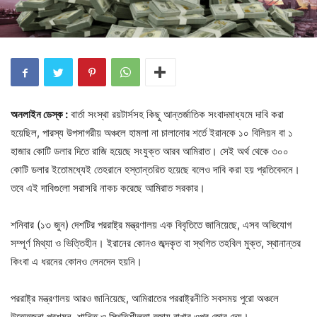
অনলাইন ডেস্ক :
বার্তা সংস্থা রয়টার্সসহ কিছু আন্তর্জাতিক সংবাদমাধ্যমে দাবি করা
হয়েছিল, পারস্য উপসাগরীয় অঞ্চলে হামলা না চালানোর শর্তে ইরানকে ১০ বিলিয়ন বা ১
হাজার কোটি ডলার দিতে রাজি হয়েছে সংযুক্ত আরব আমিরাত। সেই অর্থ থেকে ৩০০
কোটি ডলার ইতোমধ্যেই তেহরানে হস্তান্তরিত হয়েছে বলেও দাবি করা হয় প্রতিবেদনে।
তবে এই দাবিগুলো সরাসরি নাকচ করেছে আমিরাত সরকার।
শনিবার (১৩ জুন) দেশটির পররাষ্ট্র মন্ত্রণালয় এক বিবৃতিতে জানিয়েছে, এসব অভিযোগ
সম্পূর্ণ মিথ্যা ও ভিত্তিহীন। ইরানের কোনও জব্দকৃত বা স্থগিত তহবিল মুক্ত, স্থানান্তর
কিংবা এ ধরনের কোনও লেনদেন হয়নি।
পররাষ্ট্র মন্ত্রণালয় আরও জানিয়েছে, আমিরাতের পররাষ্ট্রনীতি সবসময় পুরো অঞ্চলে
উত্তেজনা প্রশমন, শান্তি ও স্থিতিশীলতা বজায় রাখার ওপর জোর দেয়।