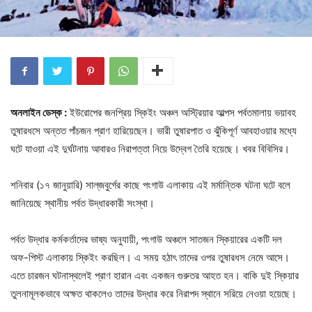
অনলাইন ডেস্ক :
ইউরোপের জনপ্রিয় স্কিইং অঞ্চল অস্ট্রিয়ার আল্পস পর্বতমালায় ভয়াবহ
তুষারধসে অন্তত পাঁচজন প্রাণ হারিয়েছেন। ভারী তুষারপাত ও ঝুঁকিপূর্ণ আবহাওয়ার মধ্যে
ঘটে যাওয়া এই দুর্ঘটনায় আবারও নিরাপত্তা নিয়ে উদ্বেগ তৈরি হয়েছে। খবর বিবিসির।
শনিবার (১৭ জানুয়ারি) সাল্‌জবুর্গের কাছে পংগাউ এলাকায় এই মর্মান্তিক ঘটনা ঘটে বলে
জানিয়েছে স্থানীয় পর্বত উদ্ধারকারী সংস্থা।
পর্বত উদ্ধার কর্মকর্তাদের ভাষ্য অনুযায়ী, পংগাউ অঞ্চলে সাতজন স্কিয়ারের একটি দল
অফ-পিস্ট এলাকায় স্কিইং করছিল। এ সময় হঠাৎ তাদের ওপর তুষারধস নেমে আসে।
এতে চারজন ঘটনাস্থলেই প্রাণ হারান এবং একজন গুরুতর আহত হন। বাকি দুই স্কিয়ার
তুলনামূলকভাবে অক্ষত থাকলেও তাদের উদ্ধার করে নিরাপদ স্থানে সরিয়ে নেওয়া হয়েছে।