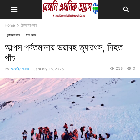
Home
ইন্টারন্যাশনাল
ইন্টারন্যাশনাল
লিড নিউজ
আল্পস পর্বতমালায় ভয়াবহ তুষারধস, নিহত
পাঁচ
238
0
By
অনলাইন ডেস্ক
-
January 18, 2026