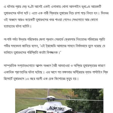
এ ঘটনার প্রায় দেড় ঘণ্টা আগেই একই এলাকায় খোলা আলপাইন ভূখণ্ডে আরেকটি
তুষারধসের ঘটনা ঘটে। এতে এক নারী স্কিয়ার তুষারের নিচে চাপা পড়ে নিহত হন। দিনভর
ওই অঞ্চলে আরও কয়েকটি তুষারধসের খবর পাওয়া গেলেও সেগুলোতে আর কোনো
হতাহতের ঘটনা ঘটেনি।
পংগাউ পর্বত উদ্ধার পরিষেবার জেলা প্রধান গেরহার্ড ক্রেমসার নিহতদের পরিবারের প্রতি
গভীর সমবেদনা জানিয়ে বলেন, ‘এই ট্রাজেডি আমাদের সামনে নির্মমভাবে তুলে ধরেছে যে
বর্তমানে তুষারধসের পরিস্থিতি কতটা বিপজ্জনক।’
সাম্প্রতিক সপ্তাহগুলোতে আল্পস অঞ্চলে বৈরী আবহাওয়া ও অস্থির তুষারস্তরের কারণে
একাধিক প্রাণহানির ঘটনা ঘটেছে। এর আগে গত মঙ্গলবার অস্ট্রিয়ার ব্যাড গাস্টাইন স্কি
রিসোর্টে তুষারধসে ১৩ বছর বয়সী এক চেক কিশোরের মৃত্যু হয়।