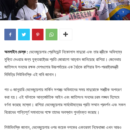
অনলাইন ডেস্ক :
ভেনেজুয়েলার প্রেসিডেন্ট নিকোলাস মাদুরো এবং তার স্ত্রীকে অবিলম্বে
মুক্তি দেওয়ার জন্য যুক্তরাষ্ট্রের প্রতি জোরালো আহ্বান জানিয়েছে রাশিয়া। জেনেভায়
জাতিসংঘ সনদের রক্ষক দেশগুলোর উচ্চপর্যায়ের এক বৈঠকে রাশিয়ার উপ-পররাষ্ট্রমন্ত্রী
দিমিত্রি লিউবিনস্কি এই দাবি জানান।
গত ৩ জানুয়ারি ভেনেজুয়েলায় মার্কিন সশস্ত্র অভিযানের সময় মাদুরোকে সস্ত্রীক অপহরণ
করা হয়। এই ঘটনাকে আন্তর্জাতিক আইন এবং জাতিসংঘ সনদের চরম লঙ্ঘন হিসেবে
বর্ণনা করেছে মস্কো। রাশিয়া ভেনেজুয়েলার সার্বভৌমত্বের প্রতি সম্মান প্রদর্শন এবং সকল
বিরোধের শান্তিপূর্ণ সমাধানের পক্ষে তাদের অবস্থান পুনর্ব্যক্ত করেছে।
লিউবিনস্কি জানান, ভেনেজুয়েলার ওপর কয়েক দশকের একতরফা নিষেধাজ্ঞা এখন আরও