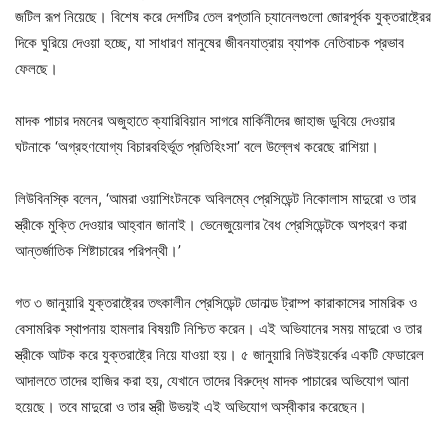
জটিল রূপ নিয়েছে। বিশেষ করে দেশটির তেল রপ্তানি চ্যানেলগুলো জোরপূর্বক যুক্তরাষ্ট্রের
দিকে ঘুরিয়ে দেওয়া হচ্ছে, যা সাধারণ মানুষের জীবনযাত্রায় ব্যাপক নেতিবাচক প্রভাব
ফেলছে।
মাদক পাচার দমনের অজুহাতে ক্যারিবিয়ান সাগরে মার্কিনীদের জাহাজ ডুবিয়ে দেওয়ার
ঘটনাকে ‘অগ্রহণযোগ্য বিচারবহির্ভূত প্রতিহিংসা’ বলে উল্লেখ করেছে রাশিয়া।
লিউবিনস্কি বলেন, ‘আমরা ওয়াশিংটনকে অবিলম্বে প্রেসিডেন্ট নিকোলাস মাদুরো ও তার
স্ত্রীকে মুক্তি দেওয়ার আহ্বান জানাই। ভেনেজুয়েলার বৈধ প্রেসিডেন্টকে অপহরণ করা
আন্তর্জাতিক শিষ্টাচারের পরিপন্থী।’
গত ৩ জানুয়ারি যুক্তরাষ্ট্রের তৎকালীন প্রেসিডেন্ট ডোনাল্ড ট্রাম্প কারাকাসের সামরিক ও
বেসামরিক স্থাপনায় হামলার বিষয়টি নিশ্চিত করেন। এই অভিযানের সময় মাদুরো ও তার
স্ত্রীকে আটক করে যুক্তরাষ্ট্রে নিয়ে যাওয়া হয়। ৫ জানুয়ারি নিউইয়র্কের একটি ফেডারেল
আদালতে তাদের হাজির করা হয়, যেখানে তাদের বিরুদ্ধে মাদক পাচারের অভিযোগ আনা
হয়েছে। তবে মাদুরো ও তার স্ত্রী উভয়ই এই অভিযোগ অস্বীকার করেছেন।