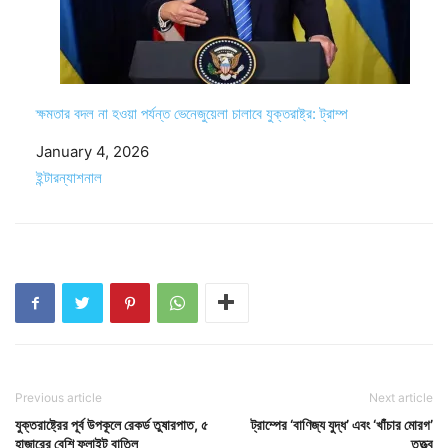
ক্ষমতার বদল না হওয়া পর্যন্ত ভেনেজুয়েলা চালাবে যুক্তরাষ্ট্র: ট্রাম্প
Date
January 4, 2026
In relation to
ইন্টারন্যাশনাল
Previous article
Next article
যুক্তরাষ্ট্রের পূর্ব উপকূলে রেকর্ড তুষারপাত, ৫
ট্রাম্পের ‘বাণিজ্য যুদ্ধ’ এবং ‘খাঁচার মোরগ’
হাজারের বেশি ফ্লাইট বাতিল
তত্ত্ব