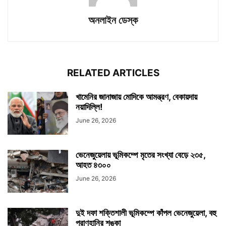
অনলাইন ডেস্ক
RELATED ARTICLES
খামেনির জানাজায় মোদিকে আমন্ত্রণ, বেকায়দায়
নয়াদিল্লি!
June 26, 2026
ভেনেজুয়েলায় ভূমিকম্পে মৃতের সংখ্যা বেড়ে ২৩৫,
আহত ৪৩০০
June 26, 2026
দুই দফা শক্তিশালী ভূমিকম্পে কাঁপল ভেনেজুয়েলা, বহু
প্রাণহানির শঙ্কা