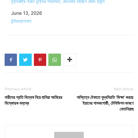
যুক্তরাষ্ট্র-ইরান চুক্তির সম্ভাবনা, জেনেভায় যাচ্ছেন জেডি ভ্যান্স
Date
June 13, 2026
In relation to
ইন্টারন্যাশনাল
Previous article
Next article
নারীদের প্রতি বিদ্বেষ নিয়ে হানিয়া আমিরের
অস্তিত্ব টেকাতে যুদ্ধবিরতি ‘ভিক্ষা’ করছে
বিস্ফোরক মন্তব্য
ইরানের শাসকগোষ্ঠী, টেলিভিশন ভাষণে
নেতানিয়াহু