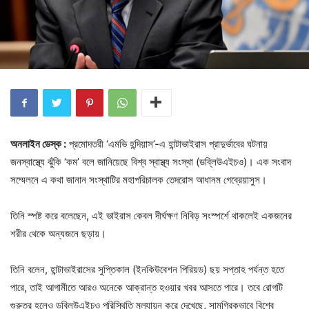
অনলাইন ডেস্ক :
প্রমোদতরী ‘এমভি হন্দিয়াস’-এ হান্টাভাইরাস প্রাদুর্ভাবের ঘটনায়
জনস্বাস্থ্যে ঝুঁকি ‘কম’ বলে জানিয়েছে বিশ্ব স্বাস্থ্য সংস্থা (ডব্লিউএইচও)। এক সংবাদ
সম্মেলনে এ কথা জানান সংস্থাটির মহাপরিচালক তেদরোস আধানম গেব্রেয়াসুস।
তিনি স্পষ্ট করে বলেছেন, এই ভাইরাস কেবল দীর্ঘক্ষণ নিবিড় সংস্পর্শে থাকলেই একজনের
শরীর থেকে অন্যজনে ছড়ায়।
তিনি বলেন, হান্টাভাইরাসের সুপ্তিকাল (ইনকিউবেশন পিরিয়ড) ছয় সপ্তাহ পর্যন্ত হতে
পারে, তাই আগামীতে আরও অনেকে আক্রান্ত হওয়ার খবর আসতে পারে। তবে রোগটি
গুরুতর হলেও ডব্লিউএইচও পরিস্থিতি মূল্যায়ন করে দেখেছে, সামগ্রিকভাবে বিশ্বে