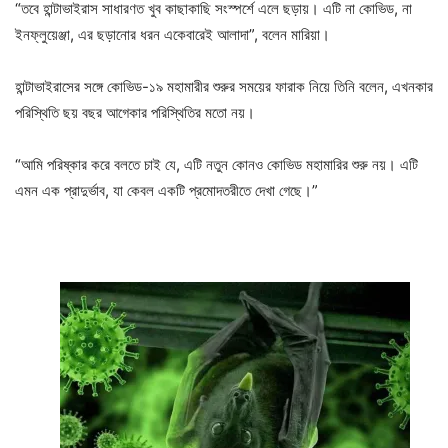
“তবে হান্টাভাইরাস সাধারণত খুব কাছাকাছি সংস্পর্শে এলে ছড়ায়। এটি না কোভিড, না
ইনফ্লুয়েঞ্জা, এর ছড়ানোর ধরন একেবারেই আলাদা”, বলেন মারিয়া।
হান্টাভাইরাসের সঙ্গে কোভিড-১৯ মহামারীর শুরুর সময়ের ফারাক নিয়ে তিনি বলেন, এখনকার
পরিস্থিতি ছয় বছর আগেকার পরিস্থিতির মতো নয়।
“আমি পরিষ্কার করে বলতে চাই যে, এটি নতুন কোনও কোভিড মহামারির শুরু নয়। এটি
এমন এক প্রাদুর্ভাব, যা কেবল একটি প্রমোদতরীতে দেখা গেছে।”