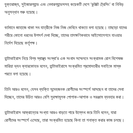
যুক্তরাজ্য, সুইজারল্যান্ড এবং নেদারল্যান্ডসসহ কয়েকটি দেশে ‘কন্টাক্ট ট্রেসিং’ বা নিবিড়
অনুসন্ধান শুরু হয়েছে।
বর্তমানে জাহাজে থাকা সব যাত্রীকে নিজ নিজ কেবিনে থাকতে বলা হয়েছে। তাছাড়া যাদের
শরীরে কোনো ধরনের উপসর্গ দেখা দিচ্ছে, তাদের তাৎক্ষণিকভাবে আইসোলেশনে যাওয়ার
নির্দেশ দিয়েছে কর্তৃপক্ষ।
হান্টাভাইরাস নিয়ে বিশ্ব স্বাস্থ্য সংস্থা’র এক সংবাদ সম্মেলনে সংক্রামক রোগ বিশেষজ্ঞ
মারিয়া ভ্যন ক্যারকোহভ বলেন, হান্টাভাইরাসে সংক্রমিত প্রমোদতরীর সবাইকে মাস্ক
পরতে বলা হয়েছে।
তিনি আরও বলেন, যেসব ব্যক্তি সন্দেহজনক রোগীদের সংস্পর্শে আসছেন বা তাদের সেবা
দিচ্ছেন, তাদের উচিত আরও বেশি সুরক্ষামূলক পোশাক-আশাক ও সরঞ্জাম ব্যবহার করা।
হান্টাভাইরাস আক্রান্তের সংখ্যা আরও বাড়তে পারে উল্লেখ করে তিনি বলেন, যারা
রোগীদের সংস্পর্শে এসেছে, তারা সংক্রমিত হয়েছে কিনা তা শনাক্ত করার কাজ চলছে।