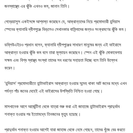
জনস্বাস্থ্যে এর ঝুঁকি এখনও কম, জানান তিনি।
গেব্রেয়াসুস একইসঙ্গে আশ্বস্ত করেছেন যে, আক্রান্তদের নিয়ে প্রমোদতরী হন্দিয়াস
স্পেনের ক্যানারি দ্বীপপুঞ্জে ভিড়লেও সেখানকার বাসিন্দাদের জন্যও সংক্রমণের ঝুঁকি কম।
ডব্লিউএইচও প্রধান বলেন, ক্যানারি দ্বীপপুঞ্জের সাধারণ মানুষের জন্য এই ভাইরাসে
আক্রান্ত হওয়ার ঝুঁকি কম বলে তারা মূল্যায়ন করেছেন। স্পেন এই ঝুঁকি মোকাবেলায়
সক্ষম এবং বিশ্ব স্বাস্থ্য সংস্থা তাদের সব ধরণের সহায়তা দিচ্ছে বলে তিনি উল্লেখ
করেন।
‘হন্দিয়াস’ প্রমোদতরীতে হান্টাভাইরাস আক্রান্ত হওয়ার সন্দেহ থাকা আট জনের মধ্যে এখন
পর্যন্ত পাঁচ জনের দেহেই এই ভাইরাসের উপস্থিতি নিশ্চিত হওয়া গেছে।
মাসখানেক আগে আর্জেন্টিনা থেকে যাত্রা শুরু করা এই জাহাজে হান্টাভাইরাস প্রাদুর্ভাব
শনাক্ত হওয়ার পর ইতোমধ্যে তিনজনের মৃত্যু হয়েছে।
প্রাদুর্ভাব শনাক্ত হওয়ার আগেই যারা জাহাজ থেকে নেমে গেছেন, তাদের খুঁজে বের করতে