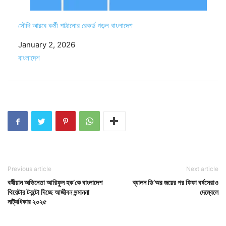
সৌদি আরবে কর্মী পাঠানোর রেকর্ড গড়ল বাংলাদেশ
Date
January 2, 2026
In relation to
বাংলাদেশ
Previous article
Next article
বর্ষীয়ান অভিনেতা আরিফুল হক’কে বাংলাদেশ
ব্যালন ডি’অর জয়ের পর ফিফা বর্ষসেরাও
থিয়েটার টরন্টো দিচ্ছে আজীবন সন্মাননা
দেম্বেলে
নাট্যধিকার ২০২৫