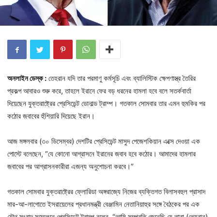
অনলাইন ডেস্ক :
তেহরান যদি তার পরমাণু কর্মসূচি এবং ব্যালিস্টিক ক্ষেপণাস্ত্র তৈরির
প্রকল্প আবারও শুরু করে, তাহলে ইরানে ফের বড় ধরনের হামলা হবে বলে সতর্কবার্তা
দিয়েছেন যুক্তরাষ্ট্রের প্রেসিডেন্ট ডোনাল্ড ট্রাম্প। গতকাল সোমবার তার এমন হুমকির পর
কঠোর জবাবের হুঁশিয়ারি দিয়েছে ইরান।
আজ মঙ্গলবার (৩০ ডিসেম্বর) দেশটির প্রেসিডেন্ট মাসুদ পেজেশকিয়ান এক্সে দেওয়া এক
পোস্টে বলেছেন, “যে কোনো আগ্রাসনে ইরানের জবাব হবে কঠোর। আমাদের হামলার
জবাবের পর আগ্রাসনকারীরা এজন্য অনুশোচনা করবে।”
গতকাল সোমবার যুক্তরাষ্ট্রের ফ্লোরিডা অঙ্গরাজ্যে নিজের ব্যক্তিগত বিলাসবহুল প্রাসাদ
মার-আ-লাগোতে ইসরায়েলের প্রধানমন্ত্রী বেঞ্জামিন নেতানিয়াহুর সঙ্গে বৈঠকের পর এক
যৌথ সংবাদ সম্মেলনে প্রেসিডেন্ট ট্রাম্প বলেন, “আমি সম্প্রতি জেনেছি যে তারা (তেহরান)