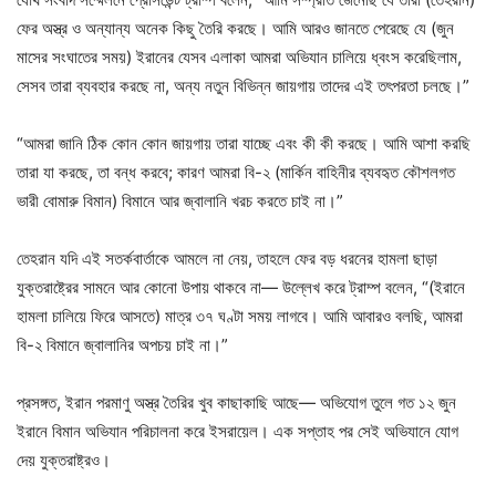
ফের অস্ত্র ও অন্যান্য অনেক কিছু তৈরি করছে। আমি আরও জানতে পেরেছে যে (জুন
মাসের সংঘাতের সময়) ইরানের যেসব এলাকা আমরা অভিযান চালিয়ে ধ্বংস করেছিলাম,
সেসব তারা ব্যবহার করছে না, অন্য নতুন বিভিন্ন জায়গায় তাদের এই তৎপরতা চলছে।”
“আমরা জানি ঠিক কোন কোন জায়গায় তারা যাচ্ছে এবং কী কী করছে। আমি আশা করছি
তারা যা করছে, তা বন্ধ করবে; কারণ আমরা বি-২ (মার্কিন বাহিনীর ব্যবহৃত কৌশলগত
ভারী বোমারু বিমান) বিমানে আর জ্বালানি খরচ করতে চাই না।”
তেহরান যদি এই সতর্কবার্তাকে আমলে না নেয়, তাহলে ফের বড় ধরনের হামলা ছাড়া
যুক্তরাষ্ট্রের সামনে আর কোনো উপায় থাকবে না— উল্লেখ করে ট্রাম্প বলেন, “(ইরানে
হামলা চালিয়ে ফিরে আসতে) মাত্র ৩৭ ঘণ্টা সময় লাগবে। আমি আবারও বলছি, আমরা
বি-২ বিমানে জ্বালানির অপচয় চাই না।”
প্রসঙ্গত, ইরান পরমাণু অস্ত্র তৈরির খুব কাছাকাছি আছে— অভিযোগ তুলে গত ১২ জুন
ইরানে বিমান অভিযান পরিচালনা করে ইসরায়েল। এক সপ্তাহ পর সেই অভিযানে যোগ
দেয় যুক্তরাষ্ট্রও।