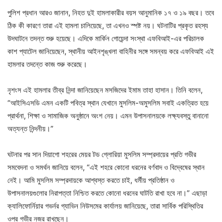
পুলিশ প্রধান আরও জানান, নিহত দুই হামলাকারীর বয়স আনুমানিক ১৭ ও ১৯ বছর। তবে
ঠিক কী কারণে তারা এই হামলা চালিয়েছে, তা এখনও স্পষ্ট নয়। ঘটনাটির প্রকৃত রহস্য
উদঘাটনে তদন্ত শুরু হয়েছে। এদিকে মার্কিন গোয়েন্দা সংস্থা এফবিআই-এর পরিচালক
কাশ প্যাটেল জানিয়েছেন, স্থানীয় আইনশৃঙ্খলা বাহিনীর সঙ্গে সমন্বয় করে এফবিআই এই
হামলার তদন্তে কাজ শুরু করেছে।
নৃশংস এই হামলার তীব্র নিন্দা জানিয়েছেন মসজিদের ইমাম তাহা হাসান। তিনি বলেন,
“আইসিএসডি এমন একটি পবিত্র স্থান যেখানে মুসলিম-অমুসলিম সবাই একত্রিত হয়ে
প্রার্থনা, শিক্ষা ও সামাজিক অনুষ্ঠানে অংশ নেয়। এমন উপাসনালয়কে লক্ষ্যবস্তু বানানো
অত্যন্ত নিন্দনীয়।”
ঘটনার পর সান দিয়াগো শহরের মেয়র টড গ্লোরিয়া মুসলিম সম্প্রদায়ের প্রতি গভীর
সমবেদনা ও সমর্থন জানিয়ে বলেন, “এই শহরে কোনো ধরনের বর্ণবাদ ও বিদ্বেষের স্থান
নেই। আমি মুসলিম সম্প্রদায়কে আশ্বস্ত করতে চাই, ধর্মীয় প্রতিষ্ঠান ও
উপাসনালয়গুলোর নিরাপত্তা নিশ্চিত করতে কোনো ধরনের ঘাটতি রাখা হবে না।” এছাড়া
ক্যালিফোর্নিয়ার গভর্নর গ্যাভিন নিউসমের কার্যালয় জানিয়েছে, তারা সার্বিক পরিস্থিতির
ওপর গভীর নজর রাখছেন।