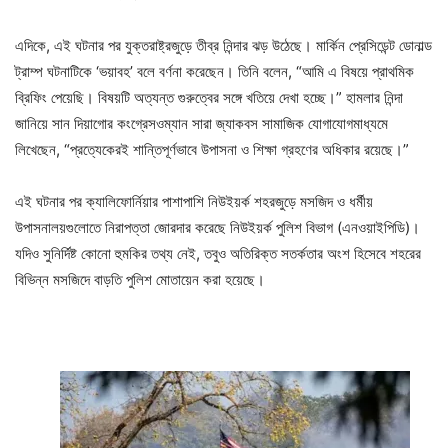
এদিকে, এই ঘটনার পর যুক্তরাষ্ট্রজুড়ে তীব্র নিন্দার ঝড় উঠেছে। মার্কিন প্রেসিডেন্ট ডোনাল্ড
ট্রাম্প ঘটনাটিকে ‘ভয়াবহ’ বলে বর্ণনা করেছেন। তিনি বলেন, “আমি এ বিষয়ে প্রাথমিক
ব্রিফিং পেয়েছি। বিষয়টি অত্যন্ত গুরুত্বের সঙ্গে খতিয়ে দেখা হচ্ছে।” হামলার নিন্দা
জানিয়ে সান দিয়াগোর কংগ্রেসওম্যান সারা জ্যাকবস সামাজিক যোগাযোগমাধ্যমে
লিখেছেন, “প্রত্যেকেরই শান্তিপূর্ণভাবে উপাসনা ও শিক্ষা গ্রহণের অধিকার রয়েছে।”
এই ঘটনার পর ক্যালিফোর্নিয়ার পাশাপাশি নিউইয়র্ক শহরজুড়ে মসজিদ ও ধর্মীয়
উপাসনালয়গুলোতে নিরাপত্তা জোরদার করেছে নিউইয়র্ক পুলিশ বিভাগ (এনওয়াইপিডি)।
যদিও সুনির্দিষ্ট কোনো হুমকির তথ্য নেই, তবুও অতিরিক্ত সতর্কতার অংশ হিসেবে শহরের
বিভিন্ন মসজিদে বাড়তি পুলিশ মোতায়েন করা হয়েছে।