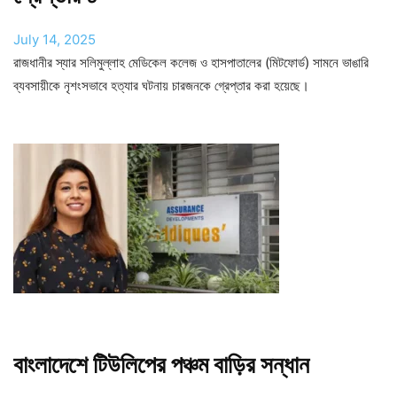
July 14, 2025
রাজধানীর স্যার সলিমুল্লাহ মেডিকেল কলেজ ও হাসপাতালের (মিটফোর্ড) সামনে ভাঙারি
ব্যবসায়ীকে নৃশংসভাবে হত্যার ঘটনায় চারজনকে গ্রেপ্তার করা হয়েছে।
বাংলাদেশে টিউলিপের পঞ্চম বাড়ির সন্ধান