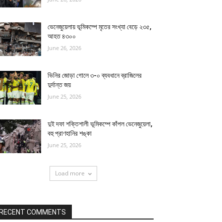
ভেনেজুয়েলায় ভূমিকম্পে মৃতের সংখ্যা বেড়ে ২৩৫,
আহত ৪৩০০
June 26, 2026
ভিনির জোড়া গোলে ৩-০ ব্যবধানে ব্রাজিলের
দুর্দান্ত জয়
June 25, 2026
দুই দফা শক্তিশালী ভূমিকম্পে কাঁপল ভেনেজুয়েলা,
বহু প্রাণহানির শঙ্কা
June 25, 2026
Load more
RECENT COMMENTS