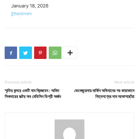
Date
January 18, 2026
In relation to
ইন্টারন্যাশনাল
Previous article
Next article
স্মৃতির কন্দরে একটি নাম ব্রিজবেন : অমিত
ভেনেজুয়েলায় মার্কিন অভিযানের পর কারাকাসে
সিকদারের ডক্টর অব মেডিসিন ডিগ্রী অর্জন
নিত্যপণ্যের দাম আকাশছোঁয়া