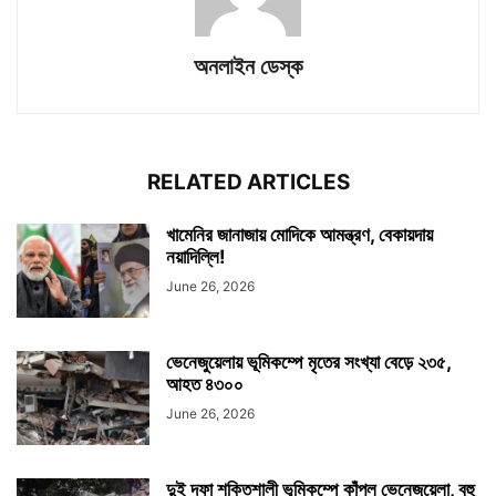
অনলাইন ডেস্ক
RELATED ARTICLES
খামেনির জানাজায় মোদিকে আমন্ত্রণ, বেকায়দায়
নয়াদিল্লি!
June 26, 2026
ভেনেজুয়েলায় ভূমিকম্পে মৃতের সংখ্যা বেড়ে ২৩৫,
আহত ৪৩০০
June 26, 2026
দুই দফা শক্তিশালী ভূমিকম্পে কাঁপল ভেনেজুয়েলা, বহু