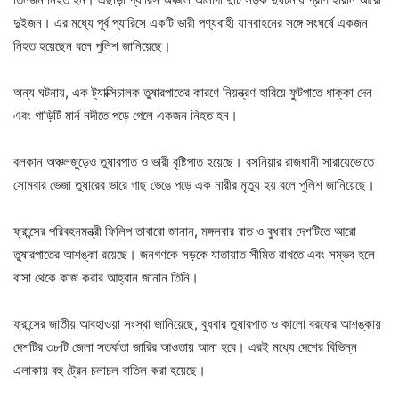
দুইজন। এর মধ্যে পূর্ব প্যারিসে একটি ভারী পণ্যবাহী যানবাহনের সঙ্গে সংঘর্ষে একজন
নিহত হয়েছেন বলে পুলিশ জানিয়েছে।
অন্য ঘটনায়, এক ট্যাক্সিচালক তুষারপাতের কারণে নিয়ন্ত্রণ হারিয়ে ফুটপাতে ধাক্কা দেন
এবং গাড়িটি মার্ন নদীতে পড়ে গেলে একজন নিহত হন।
বলকান অঞ্চলজুড়েও তুষারপাত ও ভারী বৃষ্টিপাত হয়েছে। বসনিয়ার রাজধানী সারায়েভোতে
সোমবার ভেজা তুষারের ভারে গাছ ভেঙে পড়ে এক নারীর মৃত্যু হয় বলে পুলিশ জানিয়েছে।
ফ্রান্সের পরিবহনমন্ত্রী ফিলিপ তাবারো জানান, মঙ্গলবার রাত ও বুধবার দেশটিতে আরো
তুষারপাতের আশঙ্কা রয়েছে। জনগণকে সড়কে যাতায়াত সীমিত রাখতে এবং সম্ভব হলে
বাসা থেকে কাজ করার আহ্বান জানান তিনি।
ফ্রান্সের জাতীয় আবহাওয়া সংস্থা জানিয়েছে, বুধবার তুষারপাত ও কালো বরফের আশঙ্কায়
দেশটির ৩৮টি জেলা সতর্কতা জারির আওতায় আনা হবে। এরই মধ্যে দেশের বিভিন্ন
এলাকায় বহু ট্রেন চলাচল বাতিল করা হয়েছে।