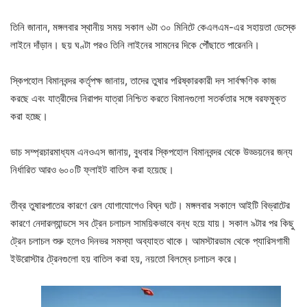
তিনি জানান, মঙ্গলবার স্থানীয় সময় সকাল ৬টা ৩০ মিনিটে কেএলএম-এর সহায়তা ডেস্কে
লাইনে দাঁড়ান। ছয় ঘণ্টা পরও তিনি লাইনের সামনের দিকে পৌঁছাতে পারেননি।
স্কিপহোল বিমানবন্দর কর্তৃপক্ষ জানায়, তাদের তুষার পরিষ্কারকারী দল সার্বক্ষণিক কাজ
করছে এবং যাত্রীদের নিরাপদ যাত্রা নিশ্চিত করতে বিমানগুলো সতর্কতার সঙ্গে বরফমুক্ত
করা হচ্ছে।
ডাচ সম্প্রচারমাধ্যম এনওএস জানায়, বুধবার স্কিপহোল বিমানবন্দর থেকে উড্ডয়নের জন্য
নির্ধারিত আরও ৬০০টি ফ্লাইট বাতিল করা হয়েছে।
তীব্র তুষারপাতের কারণে রেল যোগাযোগেও বিঘ্ন ঘটে। মঙ্গলবার সকালে আইটি বিভ্রাটের
কারণে নেদারল্যান্ডসে সব ট্রেন চলাচল সাময়িকভাবে বন্ধ হয়ে যায়। সকাল ৯টার পর কিছু
ট্রেন চলাচল শুরু হলেও দিনভর সমস্যা অব্যাহত থাকে। আমস্টারডাম থেকে প্যারিসগামী
ইউরোস্টার ট্রেনগুলো হয় বাতিল করা হয়, নয়তো বিলম্বে চলাচল করে।