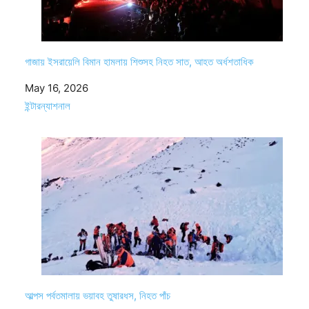
গাজায় ইসরায়েলি বিমান হামলায় শিশুসহ নিহত সাত, আহত অর্ধশতাধিক
Date
May 16, 2026
In relation to
ইন্টারন্যাশনাল
আল্পস পর্বতমালায় ভয়াবহ তুষারধস, নিহত পাঁচ