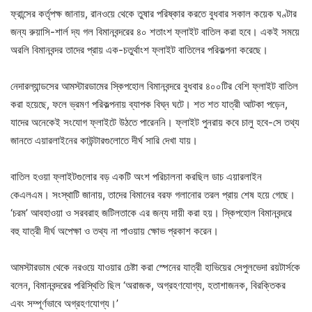
ফ্রান্সের কর্তৃপক্ষ জানায়, রানওয়ে থেকে তুষার পরিষ্কার করতে বুধবার সকাল কয়েক ঘণ্টার
জন্য রুয়াসি-শার্ল দ্য গল বিমানবন্দরের ৪০ শতাংশ ফ্লাইট বাতিল করা হবে। একই সময়ে
অরলি বিমানবন্দর তাদের প্রায় এক-চতুর্থাংশ ফ্লাইট বাতিলের পরিকল্পনা করেছে।
নেদারল্যান্ডসের আমস্টারডামের স্কিপহোল বিমানবন্দরে বুধবার ৪০০টির বেশি ফ্লাইট বাতিল
করা হয়েছে, ফলে ভ্রমণ পরিকল্পনায় ব্যাপক বিঘ্ন ঘটে। শত শত যাত্রী আটকা পড়েন,
যাদের অনেকেই সংযোগ ফ্লাইটে উঠতে পারেননি। ফ্লাইট পুনরায় কবে চালু হবে-সে তথ্য
জানতে এয়ারলাইনের কাউন্টারগুলোতে দীর্ঘ সারি দেখা যায়।
বাতিল হওয়া ফ্লাইটগুলোর বড় একটি অংশ পরিচালনা করছিল ডাচ এয়ারলাইন
কেএলএম। সংস্থাটি জানায়, তাদের বিমানের বরফ গলানোর তরল প্রায় শেষ হয়ে গেছে।
‘চরম’ আবহাওয়া ও সরবরাহ জটিলতাকে এর জন্য দায়ী করা হয়। স্কিপহোল বিমানবন্দরে
বহু যাত্রী দীর্ঘ অপেক্ষা ও তথ্য না পাওয়ায় ক্ষোভ প্রকাশ করেন।
আমস্টারডাম থেকে নরওয়ে যাওয়ার চেষ্টা করা স্পেনের যাত্রী হাভিয়ের সেপুলভেদা রয়টার্সকে
বলেন, বিমানবন্দরের পরিস্থিতি ছিল ‘অরাজক, অগ্রহণযোগ্য, হতাশাজনক, বিরক্তিকর
এবং সম্পূর্ণভাবে অগ্রহণযোগ্য।’