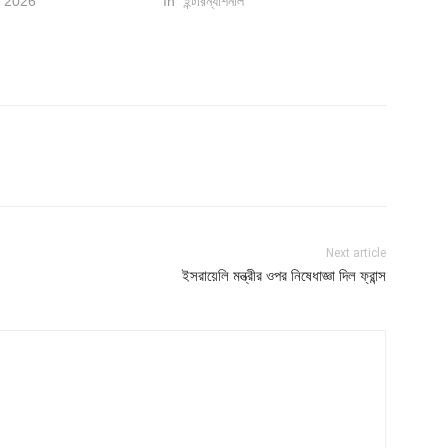
, 2026
In "ইন্টারন্যাশনাল"
Next article
ইসরায়েলি মন্ত্রীর ওপর নিষেধাজ্ঞা দিল ফ্রান্স