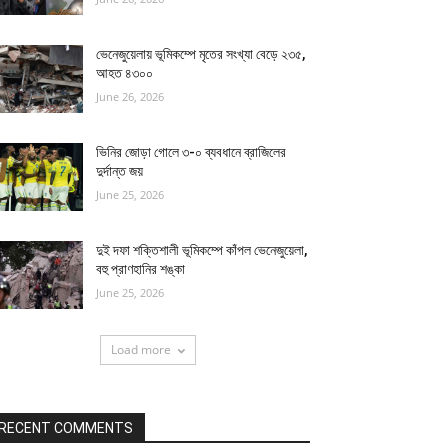
ভেনেজুয়েলায় ভূমিকম্পে মৃতের সংখ্যা বেড়ে ২৩৫,
আহত ৪৩০০
June 26, 2026
ভিনির জোড়া গোলে ৩-০ ব্যবধানে ব্রাজিলের
দুর্দান্ত জয়
June 25, 2026
দুই দফা শক্তিশালী ভূমিকম্পে কাঁপল ভেনেজুয়েলা,
বহু প্রাণহানির শঙ্কা
June 25, 2026
Load more
RECENT COMMENTS