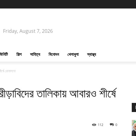
Friday, August 7, 2026
উনিটি
শিল্প
সাহিত্য
বিনোদন
খেলাধুলা
স্বাস্থ্য
শীর্ষে রোনালদো
্রীড়াবিদের তালিকায় আবারও শীর্ষে
112
0