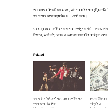
তবে এবারের রিপোর্টে বলা হয়েছে, এই ধারাবাহিক আয় বৃদ্ধির গতি
বাদ দেওয়ার আগে আনুমানিক ৪১০ কোটি ডলার।
এর মধ্যে ৩০০ কোটি ডলার এসেছে খেলাধুলার মাঠে—বেতন, বোন
বিজ্ঞাপন, উপস্থিতি, স্মারক ও অন্যান্য ব্যবসায়িক কার্যক্রম থেক
Related
বক্স অফিসে ‘মাইকেল’ ঝড়, হাজার কোটির পথে
দেশের ইতিহাসে তৃ
জ্যাকসনের বায়োপিক
জানুয়ারিতে