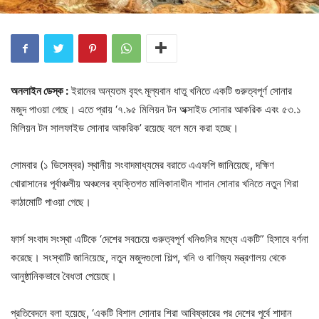
অনলাইন ডেস্ক :
ইরানের অন্যতম বৃহৎ মূল্যবান ধাতু খনিতে একটি গুরুত্বপূর্ণ সোনার
মজুদ পাওয়া গেছে। এতে প্রায় ‘৭.৯৫ মিলিয়ন টন অক্সাইড সোনার আকরিক এবং ৫৩.১
মিলিয়ন টন সালফাইড সোনার আকরিক’ রয়েছে বলে মনে করা হচ্ছে।
সোমবার (১ ডিসেম্বর) স্থানীয় সংবাদমাধ্যমের বরাতে এএফপি জানিয়েছে, দক্ষিণ
খোরাসানের পূর্বাঞ্চলীয় অঞ্চলের ব্যক্তিগত মালিকানাধীন শাদান সোনার খনিতে নতুন শিরা
কাঠামোটি পাওয়া গেছে।
ফার্স সংবাদ সংস্থা এটিকে ‘দেশের সবচেয়ে গুরুত্বপূর্ণ খনিগুলির মধ্যে একটি” হিসাবে বর্ণনা
করেছে। সংস্থাটি জানিয়েছে, নতুন মজুদগুলো শিল্প, খনি ও বাণিজ্য মন্ত্রণালয় থেকে
আনুষ্ঠানিকভাবে বৈধতা পেয়েছে।
প্রতিবেদনে বলা হয়েছে, ‘একটি বিশাল সোনার শিরা আবিষ্কারের পর দেশের পূর্বে শাদান