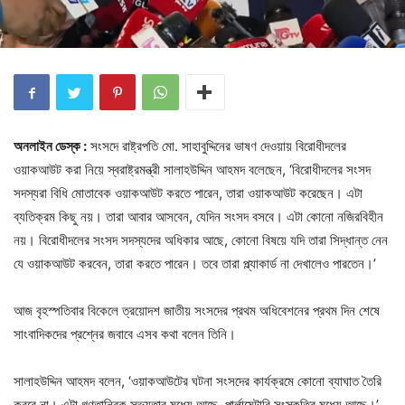
অনলাইন ডেস্ক :
সংসদে রাষ্ট্রপতি মো. সাহাবুদ্দিনের ভাষণ দেওয়ায় বিরোধীদলের
ওয়াকআউট করা নিয়ে স্বরাষ্ট্রমন্ত্রী সালাহউদ্দিন আহমদ বলেছেন, ‘বিরোধীদলের সংসদ
সদস্যরা বিধি মোতাবেক ওয়াকআউট করতে পারেন, তারা ওয়াকআউট করেছেন। এটা
ব্যতিক্রম কিছু নয়। তারা আবার আসবেন, যেদিন সংসদ বসবে। এটা কোনো নজিরবিহীন
নয়। বিরোধীদলের সংসদ সদস্যদের অধিকার আছে, কোনো বিষয়ে যদি তারা সিদ্ধান্ত নেন
যে ওয়াকআউট করবেন, তারা করতে পারেন। তবে তারা প্ল্যাকার্ড না দেখালেও পারতেন।’
আজ বৃহস্পতিবার বিকেলে ত্রয়োদশ জাতীয় সংসদের প্রথম অধিবেশনের প্রথম দিন শেষে
সাংবাদিকদের প্রশ্নের জবাবে এসব কথা বলেন তিনি।
সালাহউদ্দিন আহমদ বলেন, ‘ওয়াকআউটের ঘটনা সংসদের কার্যক্রমে কোনো ব্যাঘাত তৈরি
করবে না। এটা গণতান্ত্রিক সভ্যতার মধ্যে আছে, পার্লামেন্টারি সংস্কৃতির মধ্যে আছে।’